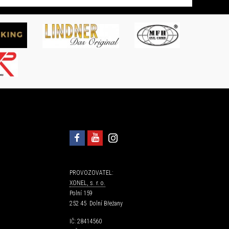
PROVOZOVATEL:
XONEL, s. r. o.
Polní 159
252 45 Dolní Břežany
IČ: 28414560