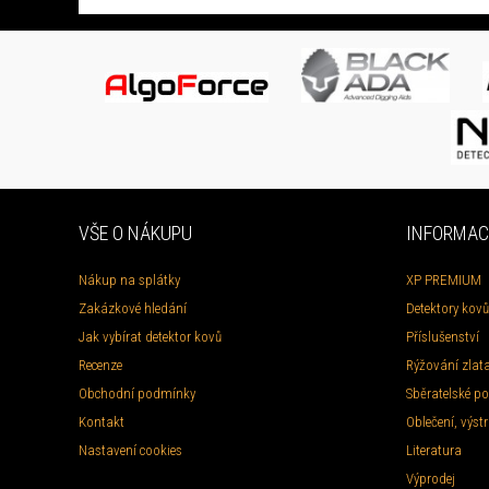
VŠE O NÁKUPU
INFORMAC
Nákup na splátky
XP PREMIUM
Zakázkové hledání
Detektory kovů
Jak vybírat detektor kovů
Příslušenství
Recenze
Rýžování zlat
Obchodní podmínky
Sběratelské po
Kontakt
Oblečení, výstr
Nastavení cookies
Literatura
Výprodej