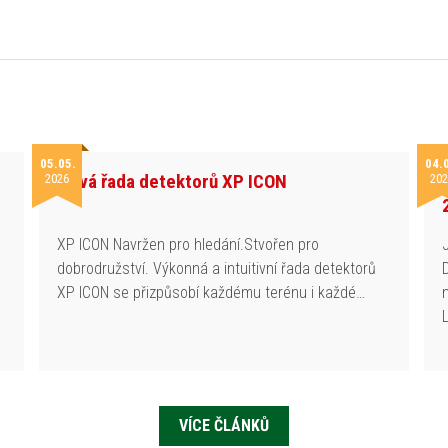
05.05.
04.
Nová řada detektorů XP ICON
2026
202
h
XP ICON Navržen pro hledání.Stvořen pro
dobrodružství. Výkonná a intuitivní řada detektorů
XP ICON se přizpůsobí každému terénu i každé…
VÍCE ČLÁNKŮ