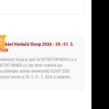
05.
Setkání hledačů Sloup 2026 - 29.-31. 5.
6
2026
Jedinečný Sloup je opět tu! DETEKTORYKOVU.cz a
DETEKTORWEB.cz Vás tímto srdečně zve
na přátelské setkání detektorářů SLOUP 2026.
Letošní termín je 29. 5.-31. 5. 2026 a sejdeme…