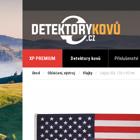
XP PREMIUM
Detektory kovů
Příslušenství
Úvod
/
Oblečení, výstroj
/
Vlajky
/
Vlajka USA 150 x 90 cm