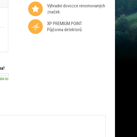
Výhradní dovozce renomovaných
značek
XP PREMIUM POINT
Půjčovna detektorů
ma!
 000 Kč