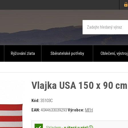
Rýžování zlata
Sběratelské potřeby
Oblečení, výstroj
Vlajka USA 150 x 90 cm
Kód:
35103C
EAN:
4044633039293
Výrobce:
MFH
Skladem -
v úterý u vás! ⓘ