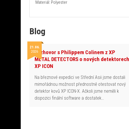
Materiál: Polyester
Blog
21.06.
Rozhovor s Philippem Colinem z XP
2026
METAL DETECTORS o nových detektorec
XP ICON
Na březnové expedici ve Střední Asii jsme dostali
mimořádnou možnost přednostně otestovat nový
detektor kovů XP ICON-X. Ačkoli jsme neměli k
dispozici finální software a dostatek…