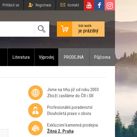
Přihlásit se
Registrace
Kontakt
Váš košík
je prázdný
Literatura
Výprodej
PRODEJNA
Půjčovna
Jsme na trhu již od roku 2003
Zboží zasíláme do ČR i SR
Profesionální poradenství
Dlouholetá praxe v oboru
Exkluzivní kamenná prodejna
Žitná 2, Praha