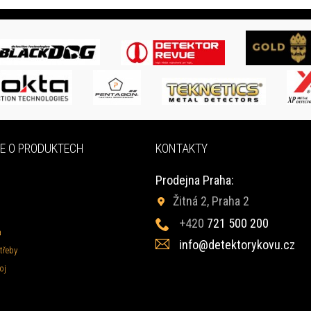
E O PRODUKTECH
KONTAKTY
Prodejna Praha:
Žitná 2, Praha 2
+420
721 500 200
a
info@detektorykovu.cz
třeby
oj