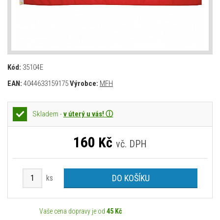
Kód:
35104E
EAN:
4044633159175
Výrobce:
MFH
Skladem -
v úterý u vás! ⓘ
160
Kč
vč. DPH
DO KOŠÍKU
ks
Vaše cena dopravy je od
45 Kč