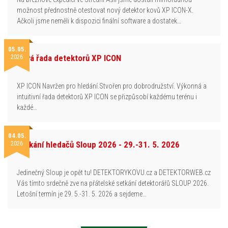
možnost přednostně otestovat nový detektor kovů XP ICON-X.
Ačkoli jsme neměli k dispozici finální software a dostatek…
05.05.
2026
Nová řada detektorů XP ICON
XP ICON Navržen pro hledání.Stvořen pro dobrodružství. Výkonná a
intuitivní řada detektorů XP ICON se přizpůsobí každému terénu i
každé…
04.05.
2026
Setkání hledačů Sloup 2026 - 29.-31. 5. 2026
Jedinečný Sloup je opět tu! DETEKTORYKOVU.cz a DETEKTORWEB.cz
Vás tímto srdečně zve na přátelské setkání detektorářů SLOUP 2026.
Letošní termín je 29. 5.-31. 5. 2026 a sejdeme…