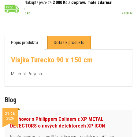
Nakupte ještě za
2 000 Kč
a
dopravu máte zdarma!
0 Kč
2 000 Kč
Popis produktu
Dotaz k produktu
Vlajka Turecko 90 x 150 cm
Materiál: Polyester
Blog
21.06.
2026
Rozhovor s Philippem Colinem z XP METAL
DETECTORS o nových detektorech XP ICON
Na březnové expedici ve Střední Asii jsme dostali mimořádnou