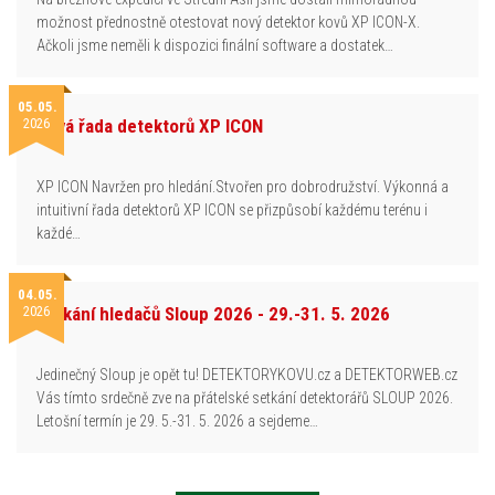
možnost přednostně otestovat nový detektor kovů XP ICON-X.
Ačkoli jsme neměli k dispozici finální software a dostatek…
05.05.
2026
Nová řada detektorů XP ICON
XP ICON Navržen pro hledání.Stvořen pro dobrodružství. Výkonná a
intuitivní řada detektorů XP ICON se přizpůsobí každému terénu i
každé…
04.05.
2026
Setkání hledačů Sloup 2026 - 29.-31. 5. 2026
Jedinečný Sloup je opět tu! DETEKTORYKOVU.cz a DETEKTORWEB.cz
Vás tímto srdečně zve na přátelské setkání detektorářů SLOUP 2026.
Letošní termín je 29. 5.-31. 5. 2026 a sejdeme…