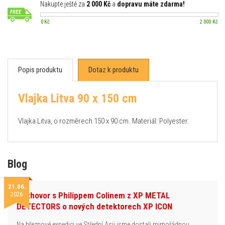
Nakupte ještě za
2 000 Kč
a
dopravu máte zdarma!
0 Kč
2 000 Kč
Popis produktu
Dotaz k produktu
Vlajka Litva 90 x 150 cm
Vlajka Litva, o rozměrech 150 x 90 cm. Materiál: Polyester.
Blog
21.06.
2026
Rozhovor s Philippem Colinem z XP METAL
DETECTORS o nových detektorech XP ICON
Na březnové expedici ve Střední Asii jsme dostali mimořádnou