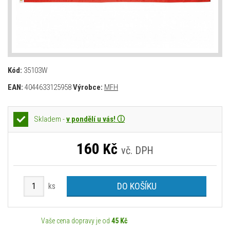
Kód:
35103W
EAN:
4044633125958
Výrobce:
MFH
Skladem -
v pondělí u vás! ⓘ
160
Kč
vč. DPH
DO KOŠÍKU
ks
Vaše cena dopravy je od
45 Kč