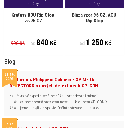
splátky!
splátky!
Kraťasy BDU Rip Stop,
Blůza vzor 95 CZ, ACU,
vz.95 CZ
Rip Stop
840
1 250
Kč
Kč
990 Kč
od
od
Blog
21.06.
2026
Rozhovor s Philippem Colinem z XP METAL
DETECTORS o nových detektorech XP ICON
Na březnové expedici ve Střední Asii jsme dostali mimořádnou
možnost přednostně otestovat nový detektor kovů XP ICON-X.
Ačkoli jsme neměli k dispozici finální software a dostatek…
05.05.