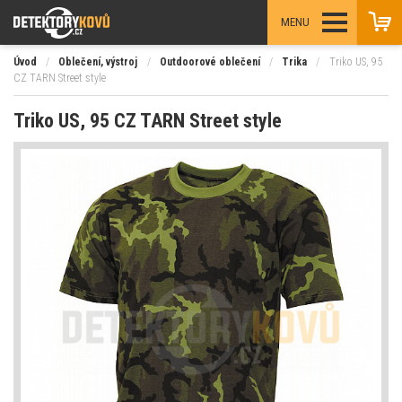
MENU
Úvod
/
Oblečení, výstroj
/
Outdoorové oblečení
/
Trika
/
Triko US, 95
CZ TARN Street style
Triko US, 95 CZ TARN Street style