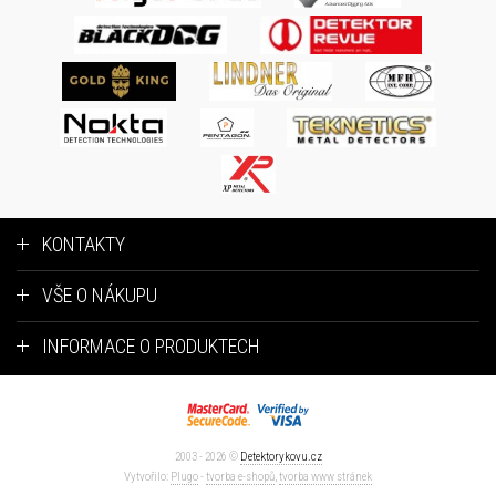
KONTAKTY
VŠE O NÁKUPU
INFORMACE O PRODUKTECH
2003 - 2026 ©
Detektorykovu.cz
Vytvořilo:
Plugo
-
tvorba e-shopů
,
tvorba www stránek