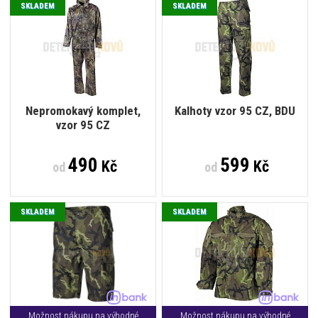
SKLADEM
SKLADEM
Nepromokavý komplet,
Kalhoty vzor 95 CZ, BDU
vzor 95 CZ
490
599
Kč
Kč
od
od
SKLADEM
SKLADEM
Možnost nákupu na výhodné
Možnost nákupu na výhodné