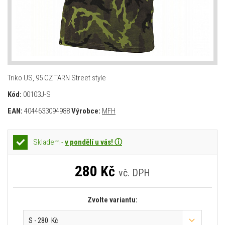
Triko US, 95 CZ TARN Street style
Kód:
00103J-S
EAN:
4044633094988
Výrobce:
MFH
Skladem -
v pondělí u vás! ⓘ
280
Kč
vč. DPH
Zvolte variantu:
S - 280 Kč