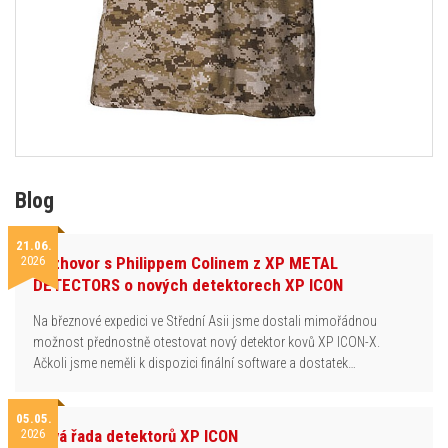
Blog
21.06.
2026
Rozhovor s Philippem Colinem z XP METAL
DETECTORS o nových detektorech XP ICON
Na březnové expedici ve Střední Asii jsme dostali mimořádnou
možnost přednostně otestovat nový detektor kovů XP ICON-X.
Ačkoli jsme neměli k dispozici finální software a dostatek…
05.05.
2026
Nová řada detektorů XP ICON