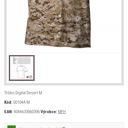
Tričko Digital Desert M
Kód:
00104A-M
EAN:
4044633060396
Výrobce:
MFH