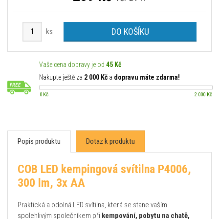
DO KOŠÍKU
ks
Vaše cena dopravy je od
45 Kč
Nakupte ještě za
2 000 Kč
a
dopravu máte zdarma!
0 Kč
2 000 Kč
Popis produktu
Dotaz k produktu
COB LED kempingová svítilna P4006,
300 lm, 3x AA
Praktická a odolná LED svítilna, která se stane vaším
spolehlivým společníkem při
kempování, pobytu na chatě,