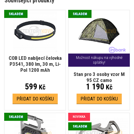
Související produkty
SKLADEM
SKLADEM
COB LED nabíjecí čelovka
Možnost nákupu na výhodné
splátky!
P3541, 380 lm, 30 m, Li-
Pol 1200 mAh
Stan pro 3 osoby vzor M
95 CZ camo
599
1 190
Kč
Kč
PŘIDAT DO KOŠÍKU
PŘIDAT DO KOŠÍKU
SKLADEM
NOVINKA
SKLADEM