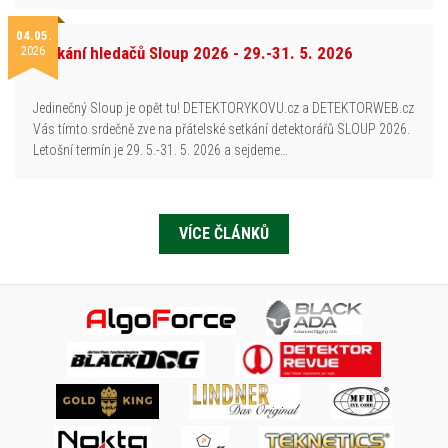
04.05.
2026
Setkání hledačů Sloup 2026 - 29.-31. 5. 2026
Jedinečný Sloup je opět tu! DETEKTORYKOVU.cz a DETEKTORWEB.cz
Vás tímto srdečně zve na přátelské setkání detektorářů SLOUP 2026.
Letošní termín je 29. 5.-31. 5. 2026 a sejdeme…
VÍCE ČLÁNKŮ