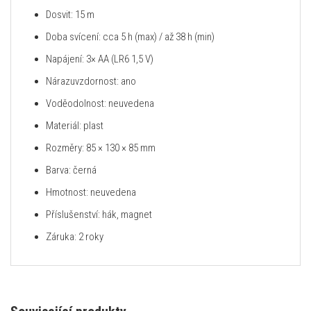
Dosvit: 15 m
Doba svícení: cca 5 h (max) / až 38 h (min)
Napájení: 3× AA (LR6 1,5 V)
Nárazuvzdornost: ano
Voděodolnost: neuvedena
Materiál: plast
Rozměry: 85 × 130 × 85 mm
Barva: černá
Hmotnost: neuvedena
Příslušenství: hák, magnet
Záruka: 2 roky