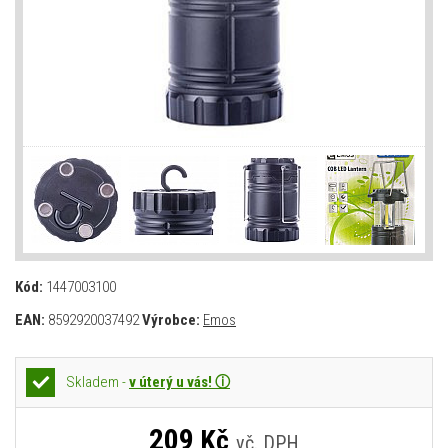
Kód:
1447003100
EAN:
8592920037492
Výrobce:
Emos
Skladem -
v úterý u vás! ⓘ
209
Kč
vč. DPH