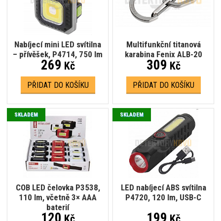
Nabíjecí mini LED svítilna
Multifunkční titanová
– přívěšek, P4714, 750 lm
karabina Fenix ALB-20
269
309
Kč
Kč
PŘIDAT DO KOŠÍKU
PŘIDAT DO KOŠÍKU
SKLADEM
SKLADEM
COB LED čelovka P3538,
LED nabíjecí ABS svítilna
110 lm, včetně 3× AAA
P4720, 120 lm, USB-C
baterií
120
199
Kč
Kč