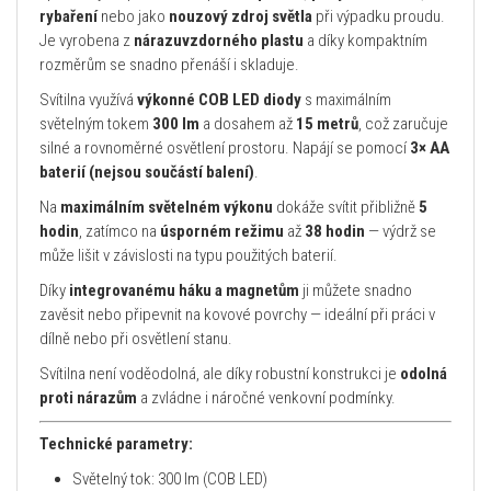
rybaření
nebo jako
nouzový zdroj světla
při výpadku proudu.
Je vyrobena z
nárazuvzdorného plastu
a díky kompaktním
rozměrům se snadno přenáší i skladuje.
Svítilna využívá
výkonné COB LED diody
s maximálním
světelným tokem
300 lm
a dosahem až
15 metrů
, což zaručuje
silné a rovnoměrné osvětlení prostoru. Napájí se pomocí
3× AA
baterií (nejsou součástí balení)
.
Na
maximálním světelném výkonu
dokáže svítit přibližně
5
hodin
, zatímco na
úsporném režimu
až
38 hodin
— výdrž se
může lišit v závislosti na typu použitých baterií.
Díky
integrovanému háku a magnetům
ji můžete snadno
zavěsit nebo připevnit na kovové povrchy — ideální při práci v
dílně nebo při osvětlení stanu.
Svítilna není voděodolná, ale díky robustní konstrukci je
odolná
proti nárazům
a zvládne i náročné venkovní podmínky.
Technické parametry:
Světelný tok: 300 lm (COB LED)