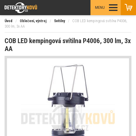
MENU
Úvod
/
Oblečení, výstroj
/
Svítilny
/
COB LED kempingová svítilna P4006,
300 lm, 3x AA
COB LED kempingová svítilna P4006, 300 lm, 3x
AA