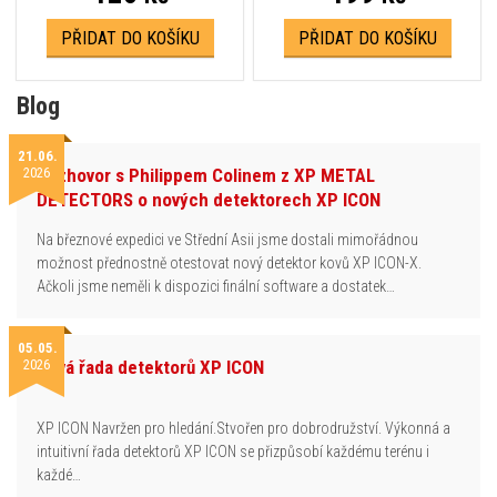
PŘIDAT DO KOŠÍKU
PŘIDAT DO KOŠÍKU
Blog
21.06.
2026
Rozhovor s Philippem Colinem z XP METAL
DETECTORS o nových detektorech XP ICON
Na březnové expedici ve Střední Asii jsme dostali mimořádnou
možnost přednostně otestovat nový detektor kovů XP ICON-X.
Ačkoli jsme neměli k dispozici finální software a dostatek…
05.05.
2026
Nová řada detektorů XP ICON
XP ICON Navržen pro hledání.Stvořen pro dobrodružství. Výkonná a
intuitivní řada detektorů XP ICON se přizpůsobí každému terénu i
každé…