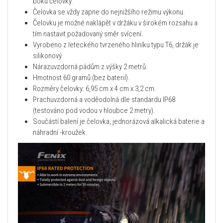
boku čelovky.
Čelovka se vždy zapne do nejnižšího režimu výkonu.
Čelovku je možné naklápět v držáku v širokém rozsahu a
tím nastavit požadovaný směr svícení.
Vyrobeno z leteckého tvrzeného hliníku typu T6, držák je
silikonový.
Nárazuvzdorná pádům z výšky 2 metrů.
Hmotnost 60 gramů (bez baterií).
Rozměry čelovky: 6,95 cm x 4 cm x 3,2 cm.
Prachuvzdorná a voděodolná dle standardu IP68
(testováno pod vodou v hloubce 2 metry).
Součástí balení je čelovka, jednorázová alkalická baterie a
náhradní -kroužek.