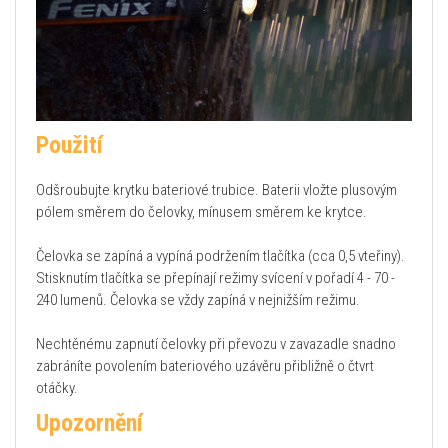
Použití
Odšroubujte krytku bateriové trubice. Baterii vložte plusovým
pólem směrem do čelovky, mínusem směrem ke krytce.
Čelovka se zapíná a vypíná podržením tlačítka (cca 0,5 vteřiny).
Stisknutím tlačítka se přepínají režimy svícení v pořadí 4 - 70 -
240 lumenů. Čelovka se vždy zapíná v nejnižším režimu.
Nechtěnému zapnutí čelovky při převozu v zavazadle snadno
zabráníte povolením bateriového uzávěru přibližně o čtvrt
otáčky.
Upozornění