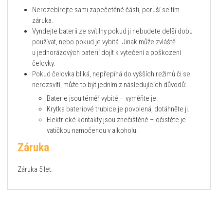
Nerozebírejte sami zapečetěné části, poruší se tím
záruka.
Vyndejte baterii ze svítilny pokud ji nebudete delší dobu
používat, nebo pokud je vybitá. Jinak může zvláště
u jednorázových baterií dojít k vytečení a poškození
čelovky.
Pokud čelovka bliká, nepřepíná do vyšších režimů či se
nerozsvítí, může to být jedním z následujících důvodů:
Baterie jsou téměř vybité – vyměňte je.
Krytka bateriové trubice je povolená, dotáhněte ji.
Elektrické kontakty jsou znečištěné – očistěte je
vatičkou namočenou v alkoholu.
Záruka
Záruka 5 let.