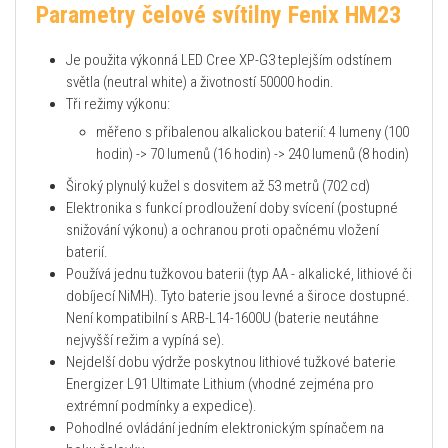
Parametry čelové svítilny Fenix HM23
Je použita výkonná LED Cree XP-G3 teplejším odstínem
světla (neutral white) a životností 50000 hodin.
Tři režimy výkonu:
měřeno s přibalenou alkalickou baterií: 4 lumeny (100
hodin) -> 70 lumenů (16 hodin) -> 240 lumenů (8 hodin)
Široký plynulý kužel s dosvitem až 53 metrů (702 cd)
Elektronika s funkcí prodloužení doby svícení (postupné
snižování výkonu) a ochranou proti opačnému vložení
baterií.
Používá jednu tužkovou baterii (typ AA - alkalické, lithiové či
dobíjecí NiMH). Tyto baterie jsou levné a široce dostupné.
Není kompatibilní s ARB-L14-1600U (baterie neutáhne
nejvyšší režim a vypíná se).
Nejdelší dobu výdrže poskytnou lithiové tužkové baterie
Energizer L91 Ultimate Lithium (vhodné zejména pro
extrémní podmínky a expedice).
Pohodlné ovládání jedním elektronickým spínačem na