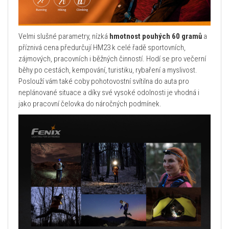
Velmi slušné parametry, nízká
hmotnost pouhých 60 gramů
a
příznivá cena předurčují HM23 k celé řadě sportovních,
zájmových, pracovních i běžných činností. Hodí se pro večerní
běhy po cestách, kempování, turistiku, rybaření a myslivost.
Poslouží vám také coby pohotovostní svítilna do auta pro
neplánované situace a díky své vysoké odolnosti je vhodná i
jako pracovní čelovka do náročných podmínek.