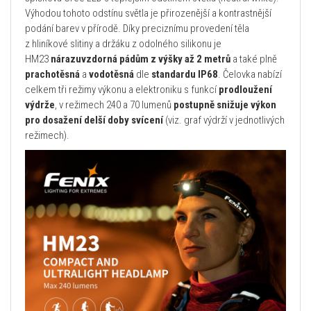
Výhodou tohoto odstínu světla je přirozenější a kontrastnější
podání barev v přírodě. Díky preciznímu provedení těla
z hliníkové slitiny a držáku z odolného silikonu je
HM23
nárazuvzdorná pádům z výšky až 2 metrů
a také plně
pracho
těsná
a
vodotěsná
dle
standardu IP68
. Čelovka nabízí
celkem tři režimy výkonu a elektroniku s funkcí
prodloužení
výdrže
, v režimech 240 a 70 lumenů
postupně snižuje výkon
pro dosažení delší doby svícení
(viz. graf výdrží v jednotlivých
režimech).