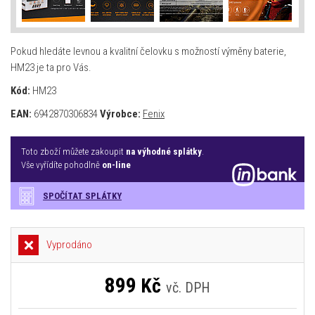
Pokud hledáte levnou a kvalitní čelovku s možností výměny baterie,
HM23 je ta pro Vás.
Kód:
HM23
EAN:
6942870306834
Výrobce:
Fenix
Toto zboží můžete zakoupit
na výhodné splátky
.
Vše vyřídíte pohodlně
on-line
SPOČÍTAT SPLÁTKY
Vyprodáno
899
Kč
vč. DPH