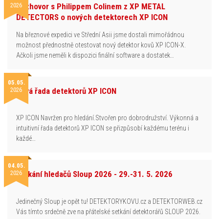
2026
Rozhovor s Philippem Colinem z XP METAL
DETECTORS o nových detektorech XP ICON
Na březnové expedici ve Střední Asii jsme dostali mimořádnou
možnost přednostně otestovat nový detektor kovů XP ICON-X.
Ačkoli jsme neměli k dispozici finální software a dostatek…
05.05.
2026
Nová řada detektorů XP ICON
XP ICON Navržen pro hledání.Stvořen pro dobrodružství. Výkonná a
intuitivní řada detektorů XP ICON se přizpůsobí každému terénu i
každé…
04.05.
2026
Setkání hledačů Sloup 2026 - 29.-31. 5. 2026
Jedinečný Sloup je opět tu! DETEKTORYKOVU.cz a DETEKTORWEB.cz
Vás tímto srdečně zve na přátelské setkání detektorářů SLOUP 2026.