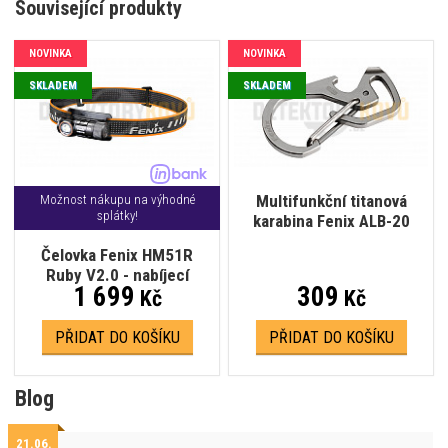
Související produkty
NOVINKA
NOVINKA
SKLADEM
SKLADEM
Multifunkční titanová
Možnost nákupu na výhodné
splátky!
karabina Fenix ALB-20
Čelovka Fenix HM51R
Ruby V2.0 - nabíjecí
1 699
309
Kč
Kč
PŘIDAT DO KOŠÍKU
PŘIDAT DO KOŠÍKU
Blog
21.06.