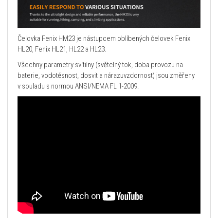
Čelovka Fenix HM23 je nástupcem oblíbených čelovek Fenix
HL20, Fenix HL21, HL22 a HL23.
Všechny parametry svítilny (světelný tok, doba provozu na
baterie, vodotěsnost, dosvit a nárazuvzdornost) jsou změřeny
v souladu s normou ANSI/NEMA FL 1-2009.