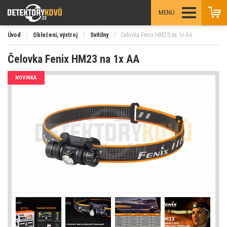
MENU
Úvod
/
Oblečení, výstroj
/
Svítilny
/
Čelovka Fenix HM23 na 1x AA
Čelovka Fenix HM23 na 1x AA
NOVINKA