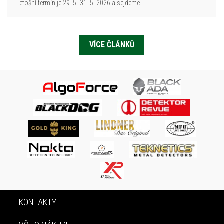
Letošní termín je 29. 5.-31. 5. 2026 a sejdeme…
VÍCE ČLÁNKŮ
KONTAKTY