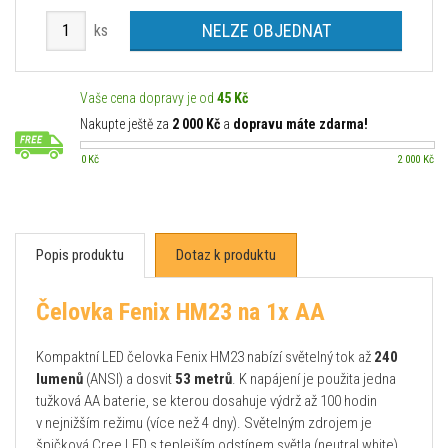
NELZE OBJEDNAT
ks
Vaše cena dopravy je od
45 Kč
Nakupte ještě za
2 000 Kč
a
dopravu máte zdarma!
0 Kč
2 000 Kč
Popis produktu
Dotaz k produktu
Čelovka Fenix HM23 na 1x AA
Kompaktní LED čelovka Fenix HM23 nabízí světelný tok až
240
lumenů
(ANSI) a dosvit
53 metrů
. K napájení je použita jedna
tužková AA baterie, se kterou dosahuje výdrž až 100 hodin
v nejnižším režimu (více než 4 dny). Světelným zdrojem je
špičková Cree LED s teplejším odstínem světla (neutral white).