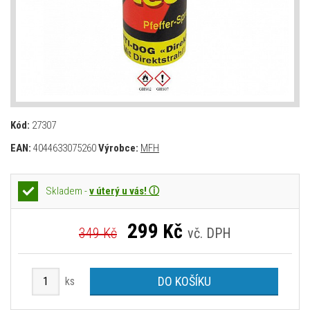
Kód:
27307
EAN:
4044633075260
Výrobce:
MFH
Skladem -
v úterý u vás! ⓘ
299
Kč
349 Kč
vč. DPH
DO KOŠÍKU
ks