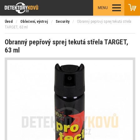
MENU
Úvod
/
Oblečení, výstroj
/
Security
/
Obranný pepřový sprej tekutá střela
TARGET, 63 ml
Obranný pepřový sprej tekutá střela TARGET,
63 ml