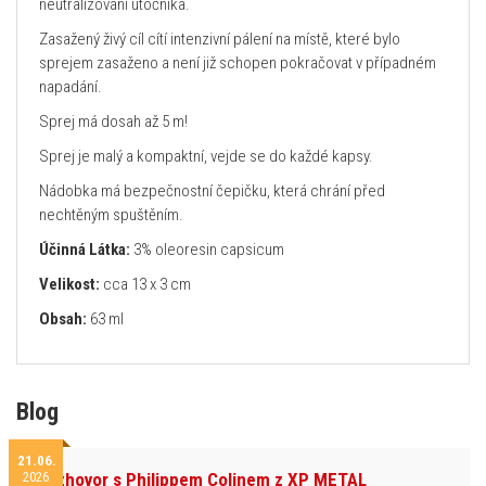
neutralizování útočníka.
Zasažený živý cíl cítí intenzivní pálení na místě, které bylo
sprejem zasaženo a není již schopen pokračovat v případném
napadání.
Sprej má dosah až 5 m!
Sprej je malý a kompaktní, vejde se do každé kapsy.
Nádobka má bezpečnostní čepičku, která chrání před
nechtěným spuštěním.
Účinná Látka:
3% oleoresin capsicum
Velikost:
cca 13 x 3 cm
Obsah:
63 ml
Blog
21.06.
2026
Rozhovor s Philippem Colinem z XP METAL