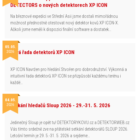
DETECTORS o nových detektorech XP ICON
Na březnové expedici ve Střední Asii jsme dostali mimořádnou
možnost přednostně otestovat nový detektor kovů XP ICON-X.
Ačkoli jsme neměli k dispozici finální software a dostatek…
05.05.
2026
Nová řada detektorů XP ICON
XP ICON Navržen pro hledání.Stvořen pro dobrodružství. Výkonná a
intuitivní řada detektorů XP ICON se přizpůsobí každému terénu i
každé…
04.05.
2026
Setkání hledačů Sloup 2026 - 29.-31. 5. 2026
Jedinečný Sloup je opět tu! DETEKTORYKOVU.cz a DETEKTORWEB.cz
Vás tímto srdečně zve na přátelské setkání detektorářů SLOUP 2026.
Letošní termín je 29. 5.-31. 5. 2026 a sejdeme…