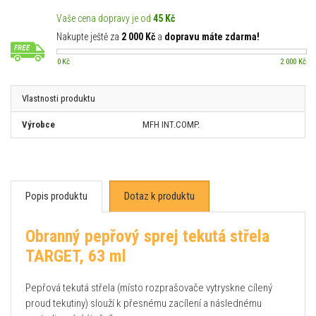
Vaše cena dopravy je od
45 Kč
Nakupte ještě za
2 000 Kč
a
dopravu máte zdarma!
0 Kč
2 000 Kč
Vlastnosti produktu
Výrobce
MFH INT.COMP.
Popis produktu
Dotaz k produktu
Obranný pepřový sprej tekutá střela
TARGET, 63 ml
Pepřová tekutá střela (místo rozprašovače vytryskne cílený
proud tekutiny) slouží k přesnému zacílení a následnému