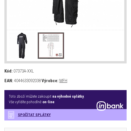
Kód:
07373A-XXL
EAN:
4044633092038
Výrobce:
MFH
Toto zboží můžete zakoupit
na výhodné splátky
.
Vše vyřídíte pohodlně
on-line
SPOČÍTAT SPLÁTKY