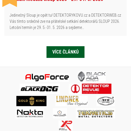
Jedinečný Sloup je opět tu! DETEKTORYKOVU.cz a DETEKTORWEB.cz
Vás tímto srdečně zve na přátelské setkání detektorářů SLOUP 2026.
Letošní termín je 29. 5.-31. 5. 2026 a sejdeme…
VÍCE ČLÁNKŮ