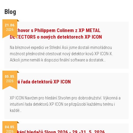
Blog
21.06.
2026
Rozhovor s Philippem Colinem z XP METAL
DETECTORS o nových detektorech XP ICON
Na březnové expedici ve Střední Asii jsme dostali mimořádnou
možnost přednostně otestovat nový detektor kovů XP ICON-X.
Ačkoli jsme neměli k dispozici finální software a dostatek…
05.05.
2026
Nová řada detektorů XP ICON
XP ICON Navržen pro hledání.Stvořen pro dobrodružství. Výkonná a
intuitivní řada detektorů XP ICON se přizpůsobí každému terénu i
každé…
04.05.
2026
Setkání hledačů Sloup 2026 - 29.-31. 5. 2026