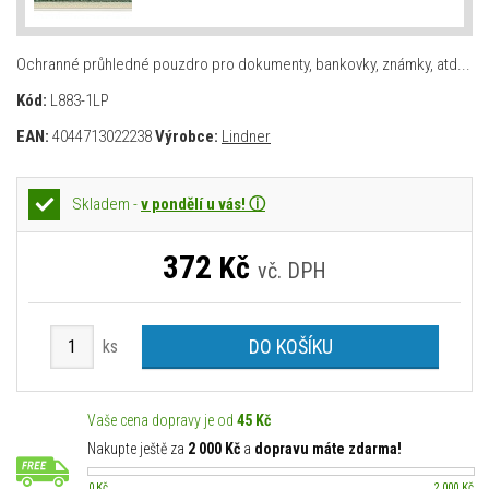
Ochranné průhledné pouzdro pro dokumenty, bankovky, známky, atd...
Kód:
L883-1LP
EAN:
4044713022238
Výrobce:
Lindner
Skladem -
v pondělí u vás! ⓘ
372
Kč
vč. DPH
DO KOŠÍKU
ks
Vaše cena dopravy je od
45 Kč
Nakupte ještě za
2 000 Kč
a
dopravu máte zdarma!
0 Kč
2 000 Kč