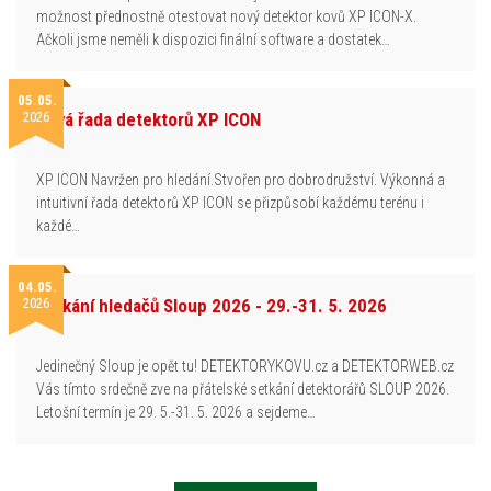
možnost přednostně otestovat nový detektor kovů XP ICON-X.
Ačkoli jsme neměli k dispozici finální software a dostatek…
05.05.
2026
Nová řada detektorů XP ICON
XP ICON Navržen pro hledání.Stvořen pro dobrodružství. Výkonná a
intuitivní řada detektorů XP ICON se přizpůsobí každému terénu i
každé…
04.05.
2026
Setkání hledačů Sloup 2026 - 29.-31. 5. 2026
Jedinečný Sloup je opět tu! DETEKTORYKOVU.cz a DETEKTORWEB.cz
Vás tímto srdečně zve na přátelské setkání detektorářů SLOUP 2026.
Letošní termín je 29. 5.-31. 5. 2026 a sejdeme…