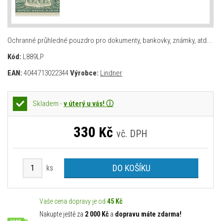
Ochranné průhledné pouzdro pro dokumenty, bankovky, známky, atd...
Kód:
L889LP
EAN:
4044713022344
Výrobce:
Lindner
Skladem -
v úterý u vás! ⓘ
330
Kč
vč. DPH
DO KOŠÍKU
ks
Vaše cena dopravy je od
45 Kč
Nakupte ještě za
2 000 Kč
a
dopravu máte zdarma!