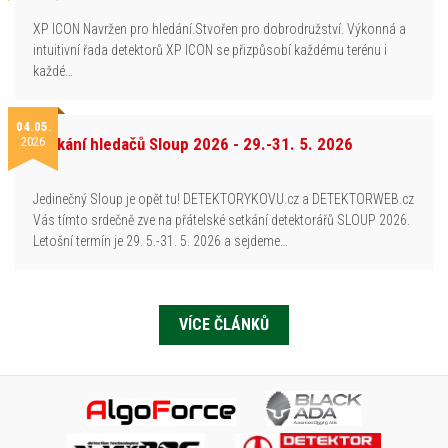
XP ICON Navržen pro hledání.Stvořen pro dobrodružství. Výkonná a
intuitivní řada detektorů XP ICON se přizpůsobí každému terénu i
každé…
04.05.
2026
Setkání hledačů Sloup 2026 - 29.-31. 5. 2026
Jedinečný Sloup je opět tu! DETEKTORYKOVU.cz a DETEKTORWEB.cz
Vás tímto srdečně zve na přátelské setkání detektorářů SLOUP 2026.
Letošní termín je 29. 5.-31. 5. 2026 a sejdeme…
VÍCE ČLÁNKŮ