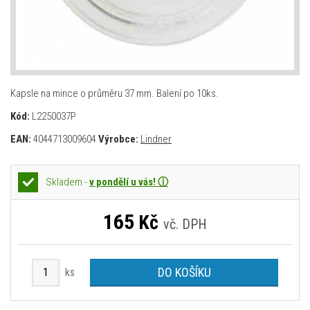
Kapsle na mince o průměru 37 mm. Balení po 10ks.
Kód:
L2250037P
EAN:
4044713009604
Výrobce:
Lindner
Skladem -
v pondělí u vás! ⓘ
165
Kč
vč. DPH
DO KOŠÍKU
ks