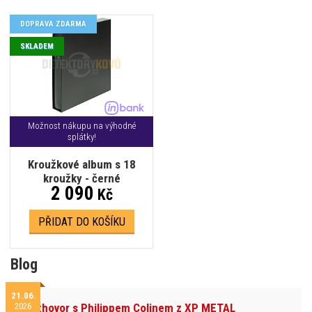
DOPRAVA ZDARMA
SKLADEM
Možnost nákupu na výhodné
splátky!
Kroužkové album s 18
kroužky - černé
2 090
Kč
PŘIDAT DO KOŠÍKU
Blog
21.06.
2026
Rozhovor s Philippem Colinem z XP METAL