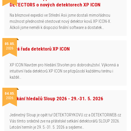
DETECTORS o nových detektorech XP ICON
Na březnové expedici ve Střední Asii jsme dostali mimořádnou
možnost přednostně otestovat nový detektor kovů XP ICON-X.
Ačkoli jsme neměli k dispozici finální software a dostatek…
05.05.
2026
Nová řada detektorů XP ICON
XP ICON Navržen pro hledání.Stvořen pro dobrodružství. Výkonná a
intuitivní řada detektorů XP ICON se přizpůsobí každému terénu i
každé…
04.05.
2026
Setkání hledačů Sloup 2026 - 29.-31. 5. 2026
Jedinečný Sloup je opět tu! DETEKTORYKOVU.cz a DETEKTORWEB.cz
Vás tímto srdečně zve na přátelské setkání detektorářů SLOUP 2026.
Letošní termín je 29. 5.-31. 5. 2026 a sejdeme…