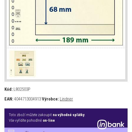
Kód:
L802503P
EAN:
4044713004913
Výrobce:
Lindner
Toto zboží můžete zakoupit
na výhodné splátky
.
Vše vyřídíte pohodlně
on-line