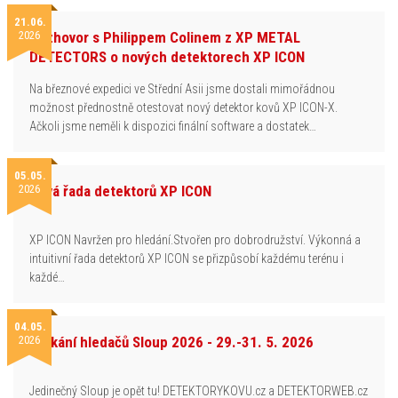
21.06.
2026
Rozhovor s Philippem Colinem z XP METAL
DETECTORS o nových detektorech XP ICON
Na březnové expedici ve Střední Asii jsme dostali mimořádnou
možnost přednostně otestovat nový detektor kovů XP ICON-X.
Ačkoli jsme neměli k dispozici finální software a dostatek…
05.05.
2026
Nová řada detektorů XP ICON
XP ICON Navržen pro hledání.Stvořen pro dobrodružství. Výkonná a
intuitivní řada detektorů XP ICON se přizpůsobí každému terénu i
každé…
04.05.
2026
Setkání hledačů Sloup 2026 - 29.-31. 5. 2026
Jedinečný Sloup je opět tu! DETEKTORYKOVU.cz a DETEKTORWEB.cz