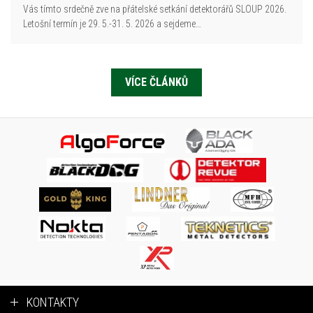
Vás tímto srdečně zve na přátelské setkání detektorářů SLOUP 2026.
Letošní termín je 29. 5.-31. 5. 2026 a sejdeme…
VÍCE ČLÁNKŮ
KONTAKTY