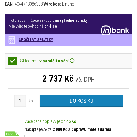
EAN:
4044713086308
Výrobce:
Lindner
Toto zboží můžete zakoupit
na výhodné splátky
.
Vše vyřídíte pohodlně
on-line
SPOČÍTAT SPLÁTKY
Skladem -
v pondělí u vás! ⓘ
2 737
Kč
vč. DPH
DO KOŠÍKU
ks
Vaše cena dopravy je od
45 Kč
Nakupte ještě za
2 000 Kč
a
dopravu máte zdarma!