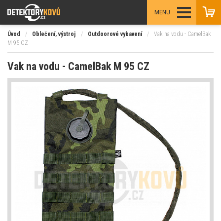
MENU
Úvod
/
Oblečení, výstroj
/
Outdoorové vybavení
/
Vak na vodu - CamelBak
M 95 CZ
Vak na vodu - CamelBak M 95 CZ