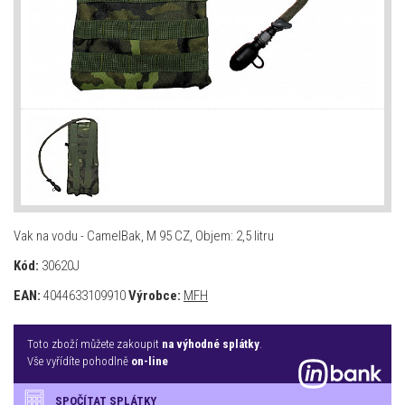
Vak na vodu - CamelBak, M 95 CZ, Objem: 2,5 litru
Kód:
30620J
EAN:
4044633109910
Výrobce:
MFH
Toto zboží můžete zakoupit
na výhodné splátky
.
Vše vyřídíte pohodlně
on-line
SPOČÍTAT SPLÁTKY