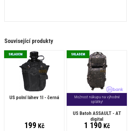
Související produkty
SKLADEM
SKLADEM
US polní láhev 1l - černá
Možnost nákupu na výhodné
splátky!
US Batoh ASSAULT - AT
digital
199
1 190
Kč
Kč