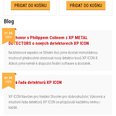
PŘIDAT DO KOŠÍKU
PŘIDAT DO KOŠÍKU
Blog
21.06.
2026
Rozhovor s Philippem Colinem z XP METAL
DETECTORS o nových detektorech XP ICON
Na březnové expedici ve Střední Asii jsme dostali mimořádnou
možnost přednostně otestovat nový detektor kovů XP ICON-X.
Ačkoli jsme neměli k dispozici finální software a dostatek…
05.05.
2026
Nová řada detektorů XP ICON
XP ICON Navržen pro hledání.Stvořen pro dobrodružství. Výkonná a
intuitivní řada detektorů XP ICON se přizpůsobí každému terénu i
každé…