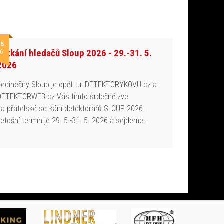
05.
Setkání hledačů Sloup 2026 - 29.-31. 5.
6
2026
Jedinečný Sloup je opět tu! DETEKTORYKOVU.cz a
DETEKTORWEB.cz Vás tímto srdečně zve
na přátelské setkání detektorářů SLOUP 2026.
Letošní termín je 29. 5.-31. 5. 2026 a sejdeme…