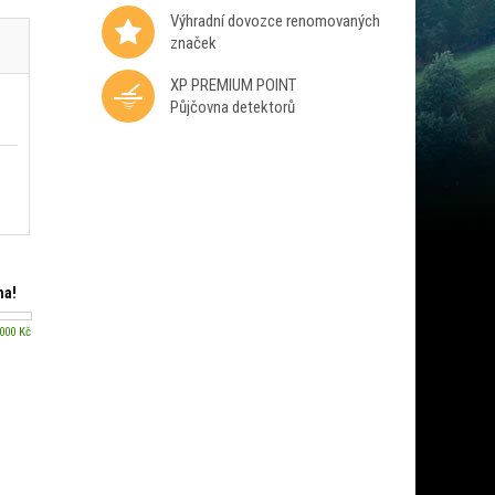
Výhradní dovozce renomovaných
značek
XP PREMIUM POINT
Půjčovna detektorů
ma!
 000 Kč