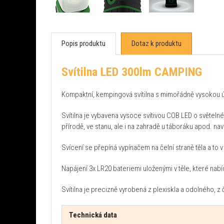
Popis produktu
Dotaz k produktu
Svítilna LED 300lm CAMPING
Kompaktní, kempingová svítilna s mimořádně vysokou úr
Svítilna je vybavena vysoce svítivou COB LED o světeln
přírodě, ve stanu, ale i na zahradě u táboráku apod. nav
Svícení se přepíná vypínačem na čelní straně těla a to
Napájení 3x LR20 bateriemi uloženými v těle, které nabí
Svítilna je precizně vyrobená z plexiskla a odolného, z
Technická data