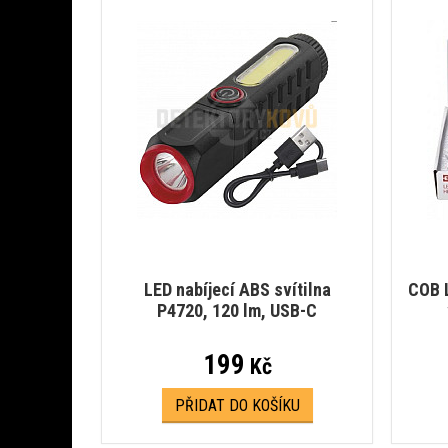
LED nabíjecí ABS svítilna
COB L
P4720, 120 lm, USB-C
199
Kč
PŘIDAT DO KOŠÍKU