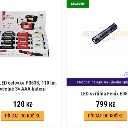
SKLADEM
ED čelovka P3538, 110 lm,
Možnost nákupu na výhodné splá
včetně 3× AAA baterií
LED svítilna Fenix E0
120
799
Kč
Kč
PŘIDAT DO KOŠÍKU
PŘIDAT DO KOŠÍKU