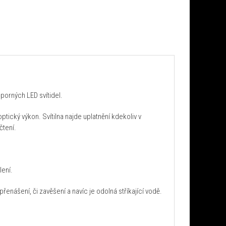
porných LED svítidel.
tický výkon. Svítilna najde uplatnění kdekoliv v
čtení.
lení.
enášení, či zavěšení a navíc je odolná stříkající vodě.