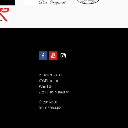
PROVOZOVATEL:
XONEL, s. r. o.
Polní 159
252 45 Dolní Břežany
IČ: 28414560
DIČ: CZ28414560