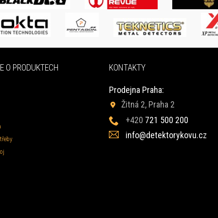
E O PRODUKTECH
KONTAKTY
Prodejna Praha:
Žitná 2, Praha 2
+420
721 500 200
a
info@detektorykovu.cz
třeby
oj