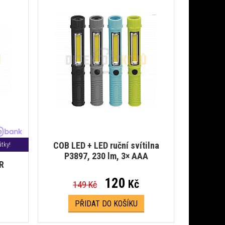
COB LED + LED ruční svítilna
tky!
P3897, 230 lm, 3× AAA
5R
120
Kč
149 Kč
PŘIDAT DO KOŠÍKU