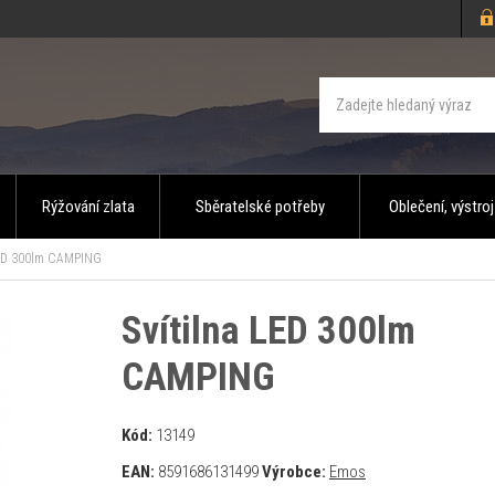
Rýžování zlata
Sběratelské potřeby
Oblečení, výstroj
LED 300lm CAMPING
Svítilna LED 300lm
CAMPING
Kód:
13149
EAN:
8591686131499
Výrobce:
Emos