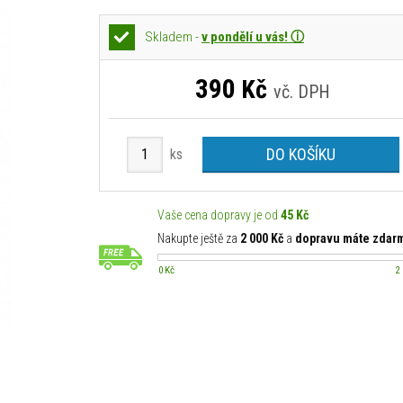
Skladem -
v pondělí u vás! ⓘ
390
Kč
vč. DPH
DO KOŠÍKU
ks
Vaše cena dopravy je od
45 Kč
Nakupte ještě za
2 000 Kč
a
dopravu máte zdar
0 Kč
2