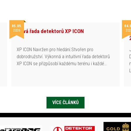
05.05.
04.
Nová řada detektorů XP ICON
2026
202
h
XP ICON Navržen pro hledání.Stvořen pro
dobrodružství. Výkonná a intuitivní řada detektorů
XP ICON se přizpůsobí každému terénu i každé…
VÍCE ČLÁNKŮ