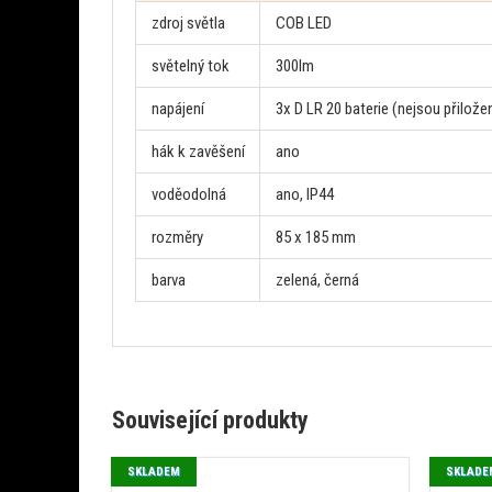
zdroj světla
COB LED
světelný tok
300lm
napájení
3x D LR 20 baterie (nejsou přilože
hák k zavěšení
ano
voděodolná
ano, IP44
rozměry
85 x 185 mm
barva
zelená, černá
Související produkty
SKLADEM
SKLADE