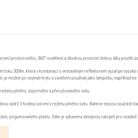
ovní prostorového, 360° osvětlení a dlouhou provozní dobou díky použití ús
ém toku 300lm, která v kombinaci s vestavěným reflektorem vyzařuje vysoký op
íc je možné po sejmutí krytu a zavěšení používat jako lampičku, například ke 
 v režimu plného, úsporného a přerušovaného svitu.
dnou výdrž 3 hodiny svícení v režimu plného svitu. Baterie nejsou součástí ba
 části, pogumovaného plastu. Dále je vybavena sklopnou rukojetí pro snadné př