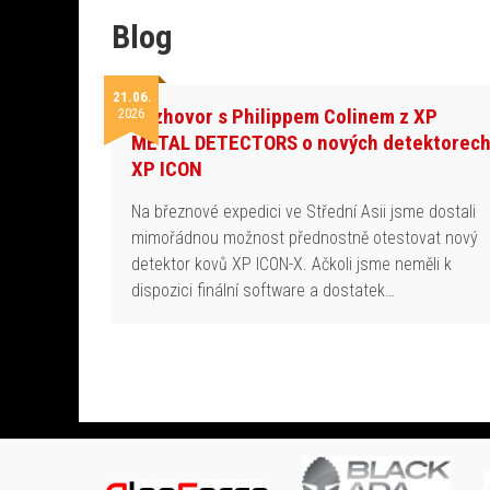
Blog
21.06.
Rozhovor s Philippem Colinem z XP
2026
METAL DETECTORS o nových detektorec
XP ICON
Na březnové expedici ve Střední Asii jsme dostali
mimořádnou možnost přednostně otestovat nový
detektor kovů XP ICON-X. Ačkoli jsme neměli k
dispozici finální software a dostatek…