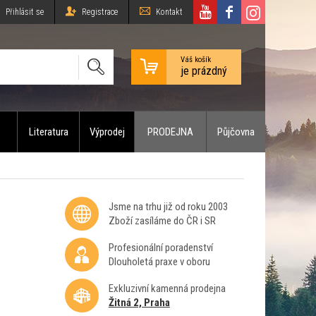
Přihlásit se
Registrace
Kontakt
Váš košík
je prázdný
Literatura
Výprodej
PRODEJNA
Půjčovna
Jsme na trhu již od roku 2003
Zboží zasíláme do ČR i SR
Profesionální poradenství
Dlouholetá praxe v oboru
Exkluzivní kamenná prodejna
Žitná 2, Praha