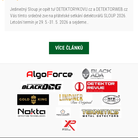
Jedinečný Sloup je opět tu! DETEKTORYKOVU.cz a DETEKTORWEB.cz
Vás tímto srdečně zve na přátelské setkání detektorářů SLOUP 2026.
Letošní termín je 29. 5.-31. 5. 2026 a sejdeme…
VÍCE ČLÁNKŮ