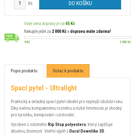
DO KOŠÍKU
ks
Vaše cena dopravy je od
45 Kč
Nakupte ještě za
2 000 Kč
a
dopravu máte zdarma!
0 Kč
2 000 Kč
Popis produktu
Dotaz k produktu
Spací pytel - Ultralight
Praktický a skladný spací pytel ideální pro teplejší období roku.
Díky svému kompaktnímu rozměru a nízké hmotnosti je vhodný
pro turistiku, kempování i cestování.
Vyroben z odolného
Rip Stop polyesteru
, který zajišťuje
dlouhou životnost. Vnitřní výplň z
Dural Downlike 3D