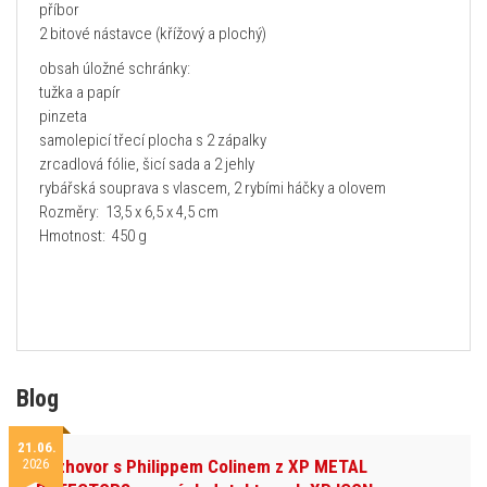
příbor
2 bitové nástavce (křížový a plochý)
obsah úložné schránky:
tužka a papír
pinzeta
samolepicí třecí plocha s 2 zápalky
zrcadlová fólie, šicí sada a 2 jehly
rybářská souprava s vlascem, 2 rybími háčky a olovem
Rozměry: 13,5 x 6,5 x 4,5 cm
Hmotnost: 450 g
Blog
21.06.
2026
Rozhovor s Philippem Colinem z XP METAL