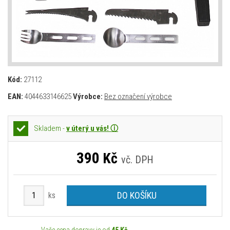
Kód:
27112
EAN:
4044633146625
Výrobce:
Bez označení výrobce
Skladem -
v úterý u vás! ⓘ
390
Kč
vč. DPH
DO KOŠÍKU
ks