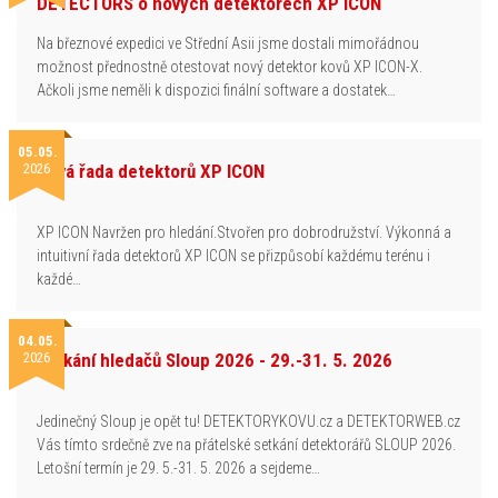
DETECTORS o nových detektorech XP ICON
Na březnové expedici ve Střední Asii jsme dostali mimořádnou
možnost přednostně otestovat nový detektor kovů XP ICON-X.
Ačkoli jsme neměli k dispozici finální software a dostatek…
05.05.
2026
Nová řada detektorů XP ICON
XP ICON Navržen pro hledání.Stvořen pro dobrodružství. Výkonná a
intuitivní řada detektorů XP ICON se přizpůsobí každému terénu i
každé…
04.05.
2026
Setkání hledačů Sloup 2026 - 29.-31. 5. 2026
Jedinečný Sloup je opět tu! DETEKTORYKOVU.cz a DETEKTORWEB.cz
Vás tímto srdečně zve na přátelské setkání detektorářů SLOUP 2026.
Letošní termín je 29. 5.-31. 5. 2026 a sejdeme…