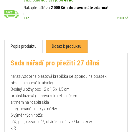
Vaše cena dopravy je od
45 Kč
Nakupte ještě za
2 000 Kč
a
dopravu máte zdarma!
0 Kč
2 000 Kč
Popis produktu
Dotaz k produktu
Sada nářadí pro přežití 27 dílná
nárazuvzdorná plastová krabička se sponou na opasek
obsah plastové krabičky:
3-dílný úložný box 12 x 1,5 x 1,5 cm
protiskluzová gumová rukojeť s očkem
a trnem na rozbití skla
integrované pilníky a nůžky
6 výměnných nožů:
nůž, pila, řezací nůž, otvírák na láhve / konzervy,
klíč