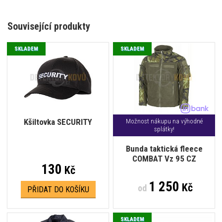
Související produkty
SKLADEM
SKLADEM
Kšiltovka SECURITY
Možnost nákupu na výhodné
splátky!
Bunda taktická fleece
COMBAT Vz 95 CZ
130
Kč
1 250
Kč
od
PŘIDAT DO KOŠÍKU
SKLADEM