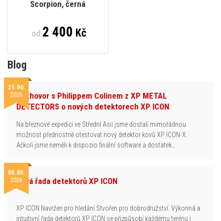
Scorpion, černá
2 400
Kč
od
Blog
21.06.
2026
Rozhovor s Philippem Colinem z XP METAL
DETECTORS o nových detektorech XP ICON
Na březnové expedici ve Střední Asii jsme dostali mimořádnou
možnost přednostně otestovat nový detektor kovů XP ICON-X.
Ačkoli jsme neměli k dispozici finální software a dostatek…
05.05.
2026
Nová řada detektorů XP ICON
XP ICON Navržen pro hledání.Stvořen pro dobrodružství. Výkonná a
intuitivní řada detektorů XP ICON se přizpůsobí každému terénu i