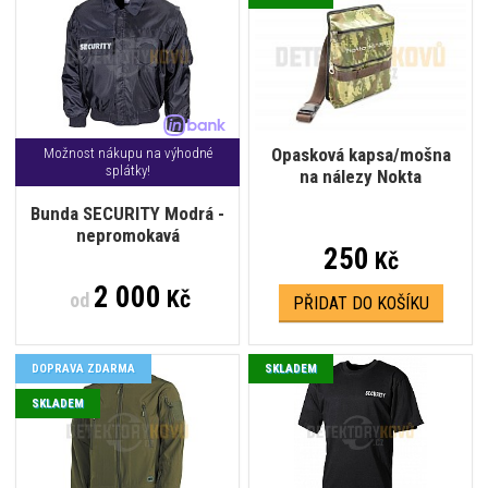
Opasková kapsa/mošna
Možnost nákupu na výhodné
splátky!
na nálezy Nokta
Bunda SECURITY Modrá -
nepromokavá
250
Kč
2 000
Kč
od
PŘIDAT DO KOŠÍKU
DOPRAVA ZDARMA
SKLADEM
SKLADEM