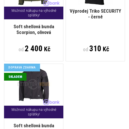
Výprodej Triko SECURITY
Možnost nákupu na výhodné
splátky!
- černé
Soft shellová bunda
Scorpion, olivová
2 400
310
Kč
Kč
od
od
DOPRAVA ZDARMA
SKLADEM
Možnost nákupu na výhodné
splátky!
Soft shellová bunda