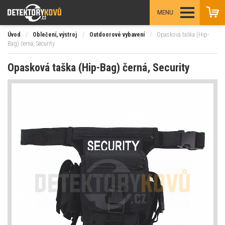
MENU
Úvod
/
Oblečení, výstroj
/
Outdoorové vybavení
/
Opasková taška (Hip-
Bag) černá, Security
Opasková taška (Hip-Bag) černá, Security