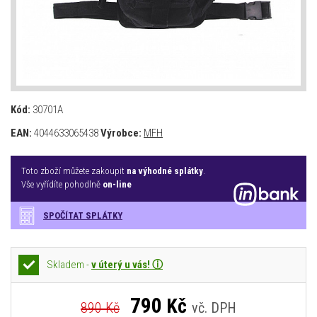
Kód:
30701A
EAN:
4044633065438
Výrobce:
MFH
Toto zboží můžete zakoupit
na výhodné splátky
.
Vše vyřídíte pohodlně
on-line
SPOČÍTAT SPLÁTKY
Skladem -
v úterý u vás! ⓘ
790
Kč
890 Kč
vč. DPH