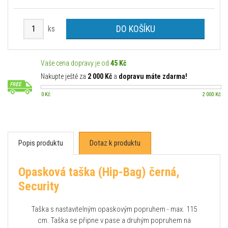
DO KOŠÍKU
ks
Vaše cena dopravy je od
45 Kč
Nakupte ještě za
2 000 Kč
a
dopravu máte zdarma!
0 Kč
2 000 Kč
Popis produktu
Dotaz k produktu
Opasková taška (Hip-Bag) černá,
Security
Taška s nastavitelným opaskovým popruhem - max. 115
cm. Taška se připne v pase a druhým popruhem na