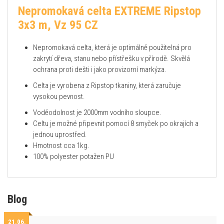
Nepromokavá celta EXTREME Ripstop
3x3 m, Vz 95 CZ
Nepromokavá celta, která je optimálně použitelná pro
zakrytí dřeva, stanu nebo přístřešku v přírodě. Skvělá
ochrana proti dešti i jako provizorní markýza.
Celta je vyrobena z Ripstop tkaniny, která zaručuje
vysokou pevnost.
Voděodolnost je 2000mm vodního sloupce.
Celtu je možné připevnit pomocí 8 smyček po okrajích a
jednou uprostřed.
Hmotnost cca 1kg.
100% polyester potažen PU
Blog
21.06.