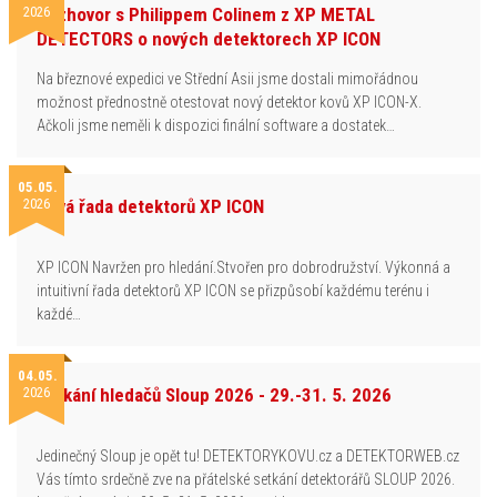
2026
Rozhovor s Philippem Colinem z XP METAL
DETECTORS o nových detektorech XP ICON
Na březnové expedici ve Střední Asii jsme dostali mimořádnou
možnost přednostně otestovat nový detektor kovů XP ICON-X.
Ačkoli jsme neměli k dispozici finální software a dostatek…
05.05.
2026
Nová řada detektorů XP ICON
XP ICON Navržen pro hledání.Stvořen pro dobrodružství. Výkonná a
intuitivní řada detektorů XP ICON se přizpůsobí každému terénu i
každé…
04.05.
2026
Setkání hledačů Sloup 2026 - 29.-31. 5. 2026
Jedinečný Sloup je opět tu! DETEKTORYKOVU.cz a DETEKTORWEB.cz
Vás tímto srdečně zve na přátelské setkání detektorářů SLOUP 2026.