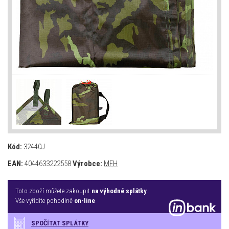
Kód:
32440J
EAN:
4044633222558
Výrobce:
MFH
Toto zboží můžete zakoupit
na výhodné splátky
.
Vše vyřídíte pohodlně
on-line
SPOČÍTAT SPLÁTKY