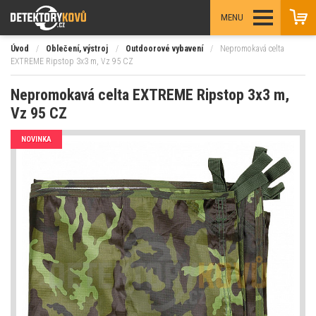
MENU
Úvod
/
Oblečení, výstroj
/
Outdoorové vybavení
/
Nepromokavá celta
EXTREME Ripstop 3x3 m, Vz 95 CZ
Nepromokavá celta EXTREME Ripstop 3x3 m,
Vz 95 CZ
NOVINKA