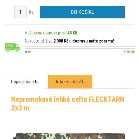
DO KOŠÍKU
ks
Vaše cena dopravy je od
45 Kč
Nakupte ještě za
2 000 Kč
a
dopravu máte zdarma!
0 Kč
2 000 Kč
Popis produktu
Dotaz k produktu
Nepromokavá lehká celta FLECKTARN
2x3 m