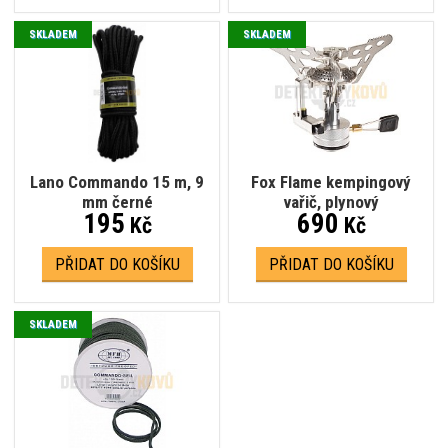
SKLADEM
SKLADEM
Lano Commando 15 m, 9
Fox Flame kempingový
mm černé
vařič, plynový
195
690
Kč
Kč
PŘIDAT DO KOŠÍKU
PŘIDAT DO KOŠÍKU
SKLADEM