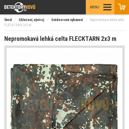
MENU
Úvod
/
Oblečení, výstroj
/
Outdoorové vybavení
/
Nepromokavá lehká celta
FLECKTARN 2x3 m
Nepromokavá lehká celta FLECKTARN 2x3 m