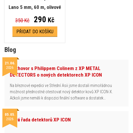
Lano 5 mm, 60 m, olivové
290
Kč
350 Kč
PŘIDAT DO KOŠÍKU
Blog
21.06.
2026
Rozhovor s Philippem Colinem z XP METAL
DETECTORS o nových detektorech XP ICON
Na březnové expedici ve Střední Asii jsme dostali mimořádnou
možnost přednostně otestovat nový detektor kovů XP ICON-X.
Ačkoli jsme neměli k dispozici finální software a dostatek…
05.05.
2026
Nová řada detektorů XP ICON