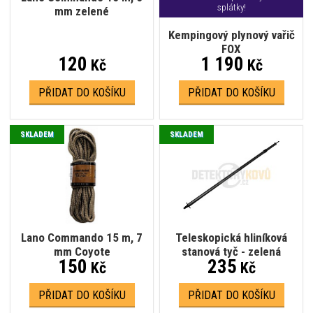
splátky!
mm zelené
Kempingový plynový vařič
FOX
120
1 190
Kč
Kč
PŘIDAT DO KOŠÍKU
PŘIDAT DO KOŠÍKU
SKLADEM
SKLADEM
Lano Commando 15 m, 7
Teleskopická hliníková
mm Coyote
stanová tyč - zelená
150
235
Kč
Kč
PŘIDAT DO KOŠÍKU
PŘIDAT DO KOŠÍKU