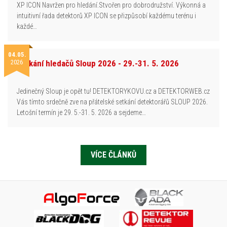
XP ICON Navržen pro hledání.Stvořen pro dobrodružství. Výkonná a
intuitivní řada detektorů XP ICON se přizpůsobí každému terénu i
každé…
04.05.
2026
Setkání hledačů Sloup 2026 - 29.-31. 5. 2026
Jedinečný Sloup je opět tu! DETEKTORYKOVU.cz a DETEKTORWEB.cz
Vás tímto srdečně zve na přátelské setkání detektorářů SLOUP 2026.
Letošní termín je 29. 5.-31. 5. 2026 a sejdeme…
VÍCE ČLÁNKŮ