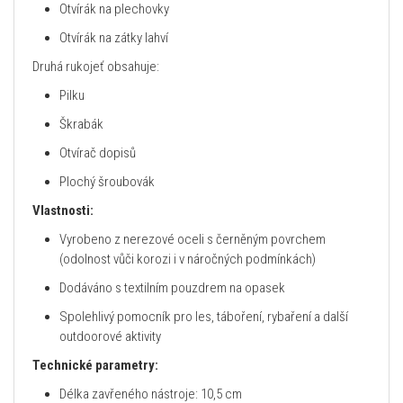
Otvírák na plechovky
Otvírák na zátky lahví
Druhá rukojeť obsahuje:
Pilku
Škrabák
Otvírač dopisů
Plochý šroubovák
Vlastnosti:
Vyrobeno z nerezové oceli s černěným povrchem
(odolnost vůči korozi i v náročných podmínkách)
Dodáváno s textilním pouzdrem na opasek
Spolehlivý pomocník pro les, táboření, rybaření a další
outdoorové aktivity
Technické parametry:
Délka zavřeného nástroje: 10,5 cm