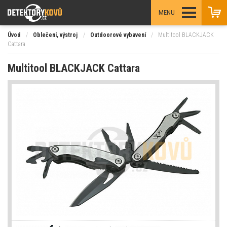
MENU
Úvod
/
Oblečení, výstroj
/
Outdoorové vybavení
/
Multitool BLACKJACK
Cattara
Multitool BLACKJACK Cattara