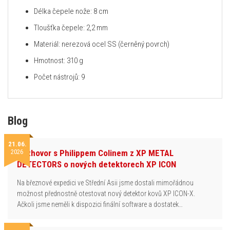
Délka čepele nože: 8 cm
Tloušťka čepele: 2,2 mm
Materiál: nerezová ocel SS (černěný povrch)
Hmotnost: 310 g
Počet nástrojů: 9
Blog
21.06.
2026
Rozhovor s Philippem Colinem z XP METAL
DETECTORS o nových detektorech XP ICON
Na březnové expedici ve Střední Asii jsme dostali mimořádnou
možnost přednostně otestovat nový detektor kovů XP ICON-X.
Ačkoli jsme neměli k dispozici finální software a dostatek…