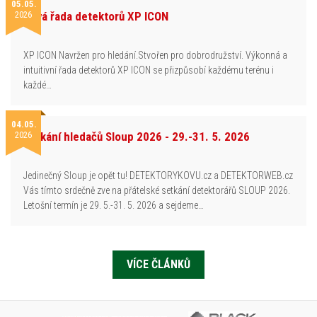
05.05.
2026
Nová řada detektorů XP ICON
XP ICON Navržen pro hledání.Stvořen pro dobrodružství. Výkonná a
intuitivní řada detektorů XP ICON se přizpůsobí každému terénu i
každé…
04.05.
2026
Setkání hledačů Sloup 2026 - 29.-31. 5. 2026
Jedinečný Sloup je opět tu! DETEKTORYKOVU.cz a DETEKTORWEB.cz
Vás tímto srdečně zve na přátelské setkání detektorářů SLOUP 2026.
Letošní termín je 29. 5.-31. 5. 2026 a sejdeme…
VÍCE ČLÁNKŮ