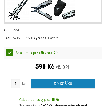
Kód:
13261
EAN:
8591686132618
Výrobce:
Cattara
Skladem -
v pondělí u vás! ⓘ
590
Kč
vč. DPH
DO KOŠÍKU
ks
Vaše cena dopravy je od
45 Kč
Nakupte ještě za
2 000 Kč
a
dopravu máte zdarma!