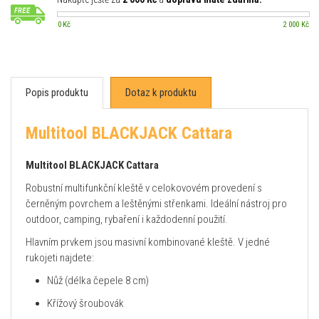
0 Kč
2 000 Kč
Popis produktu
Dotaz k produktu
Multitool BLACKJACK Cattara
Multitool BLACKJACK Cattara
Robustní multifunkční kleště v celokovovém provedení s
černěným povrchem a leštěnými střenkami. Ideální nástroj pro
outdoor, camping, rybaření i každodenní použití.
Hlavním prvkem jsou masivní kombinované kleště. V jedné
rukojeti najdete:
Nůž (délka čepele 8 cm)
Křížový šroubovák