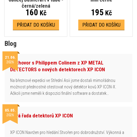
černá/zelená
160
195
Kč
Kč
PŘIDAT DO KOŠÍKU
PŘIDAT DO KOŠÍKU
Blog
21.06.
2026
Rozhovor s Philippem Colinem z XP METAL
DETECTORS o nových detektorech XP ICON
Na březnové expedici ve Střední Asii jsme dostali mimořádnou
možnost přednostně otestovat nový detektor kovů XP ICON-X.
Ačkoli jsme neměli k dispozici finální software a dostatek…
05.05.
2026
Nová řada detektorů XP ICON
XP ICON Navržen pro hledání.Stvořen pro dobrodružství. Výkonná a