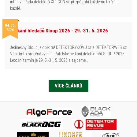
intuitivní řada detektorů XP ICON se přizpůsobí každému terénu i
každé…
04.05.
2026
Setkání hledačů Sloup 2026 - 29.-31. 5. 2026
Jedinečný Sloup je opět tu! DETEKTORYKOVU.cz a DETEKTORWEB.cz
Vás tímto srdečně zve na přátelské setkání detektorářů SLOUP 2026.
Letošní termín je 29. 5.-31. 5. 2026 a sejdeme…
VÍCE ČLÁNKŮ