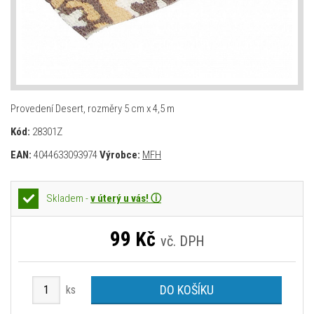
Provedení Desert, rozměry 5 cm x 4,5 m
Kód:
28301Z
EAN:
4044633093974
Výrobce:
MFH
Skladem -
v úterý u vás! ⓘ
99
Kč
vč. DPH
DO KOŠÍKU
ks