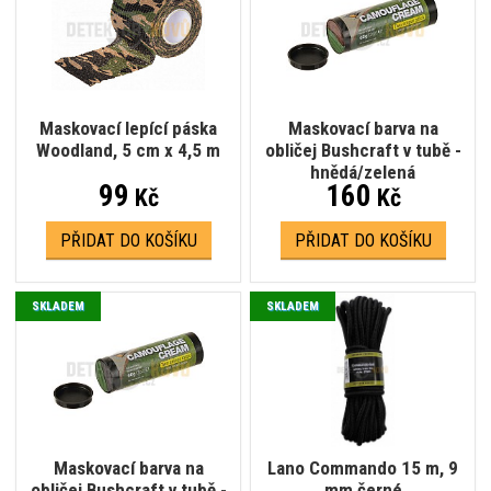
Maskovací lepící páska
Maskovací barva na
Woodland, 5 cm x 4,5 m
obličej Bushcraft v tubě -
hnědá/zelená
99
160
Kč
Kč
PŘIDAT DO KOŠÍKU
PŘIDAT DO KOŠÍKU
SKLADEM
SKLADEM
Maskovací barva na
Lano Commando 15 m, 9
obličej Bushcraft v tubě -
mm černé