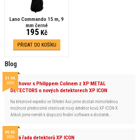
Lano Commando 15 m, 9
mm černé
195
Kč
PŘIDAT DO KOŠÍKU
Blog
21.06.
2026
Rozhovor s Philippem Colinem z XP METAL
DETECTORS o nových detektorech XP ICON
Na březnové expedici ve Střední Asii jsme dostali mimořádnou
možnost přednostně otestovat nový detektor kovů XP ICON-X.
Ačkoli jsme neměli k dispozici finální software a dostatek…
05.05.
2026
Nová řada detektorů XP ICON