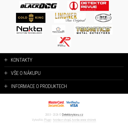
KONTAKTY
VŠE O NÁKUPU
INFORMACE O PRODUKTECH
2003 - 2026 ©
Detektorykovu.cz
Vytvořilo:
Plugo
-
tvorba e-shopů
,
tvorba www stránek