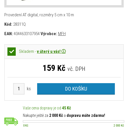
Provedení AT digital, rozměry 5 cm x 10 m
Kód:
28311Q
EAN:
4044633107954
Výrobce:
MFH
Skladem -
v úterý u vás! ⓘ
159
Kč
vč. DPH
DO KOŠÍKU
ks
Vaše cena dopravy je od
45 Kč
Nakupte ještě za
2 000 Kč
a
dopravu máte zdarma!
0 Kč
2 000 Kč