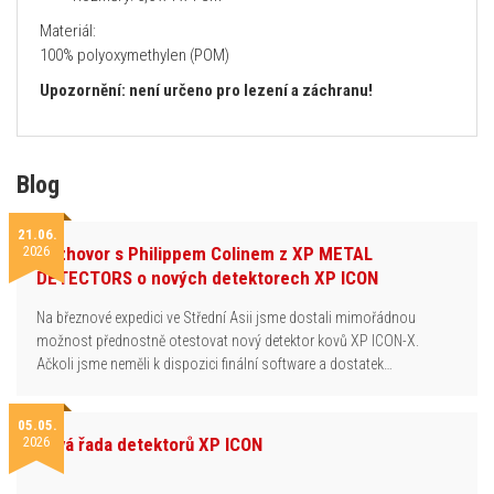
Materiál:
100% polyoxymethylen (POM)
Upozornění: není určeno pro lezení a záchranu!
Blog
21.06.
2026
Rozhovor s Philippem Colinem z XP METAL
DETECTORS o nových detektorech XP ICON
Na březnové expedici ve Střední Asii jsme dostali mimořádnou
možnost přednostně otestovat nový detektor kovů XP ICON-X.
Ačkoli jsme neměli k dispozici finální software a dostatek…
05.05.
2026
Nová řada detektorů XP ICON