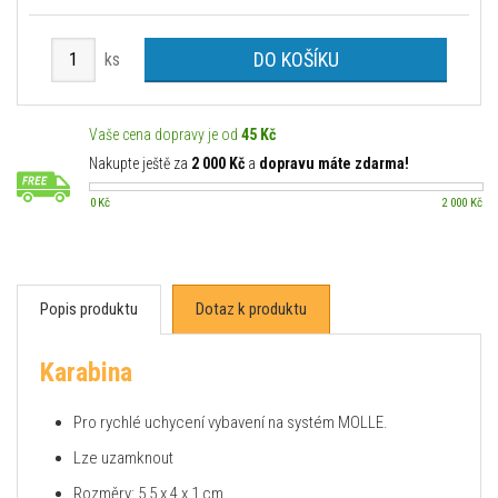
DO KOŠÍKU
ks
Vaše cena dopravy je od
45 Kč
Nakupte ještě za
2 000 Kč
a
dopravu máte zdarma!
0 Kč
2 000 Kč
Popis produktu
Dotaz k produktu
Karabina
Pro rychlé uchycení vybavení na systém MOLLE.
Lze uzamknout
Rozměry: 5,5 x 4 x 1 cm