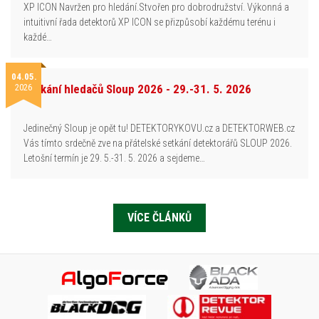
XP ICON Navržen pro hledání.Stvořen pro dobrodružství. Výkonná a
intuitivní řada detektorů XP ICON se přizpůsobí každému terénu i
každé…
04.05.
2026
Setkání hledačů Sloup 2026 - 29.-31. 5. 2026
Jedinečný Sloup je opět tu! DETEKTORYKOVU.cz a DETEKTORWEB.cz
Vás tímto srdečně zve na přátelské setkání detektorářů SLOUP 2026.
Letošní termín je 29. 5.-31. 5. 2026 a sejdeme…
VÍCE ČLÁNKŮ