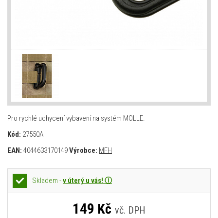
Pro rychlé uchycení vybavení na systém MOLLE.
Kód:
27550A
EAN:
4044633170149
Výrobce:
MFH
Skladem -
v úterý u vás! ⓘ
149
Kč
vč. DPH