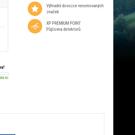
Výhradní dovozce renomovaných
značek
XP PREMIUM POINT
Půjčovna detektorů
ma!
 000 Kč