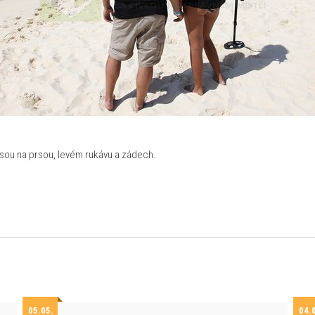
jsou na prsou, levém rukávu a zádech.
05.05.
04.