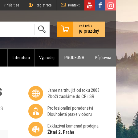
Přihlásit se
Registrace
Kontakt
Váš košík
je prázdný
Literatura
Výprodej
PRODEJNA
Půjčovna
S
Jsme na trhu již od roku 2003
Zboží zasíláme do ČR i SR
Profesionální poradenství
 S.
Dlouholetá praxe v oboru
Exkluzivní kamenná prodejna
Žitná 2, Praha