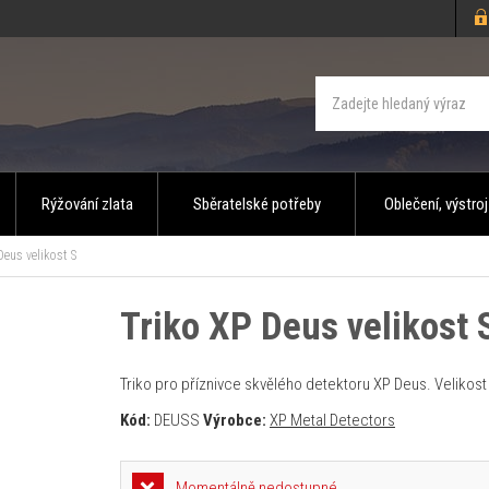
Rýžování zlata
Sběratelské potřeby
Oblečení, výstroj
Deus velikost S
Triko XP Deus velikost 
Triko pro příznivce skvělého detektoru XP Deus. Velikost
Kód:
DEUSS
Výrobce:
XP Metal Detectors
Momentálně nedostupné