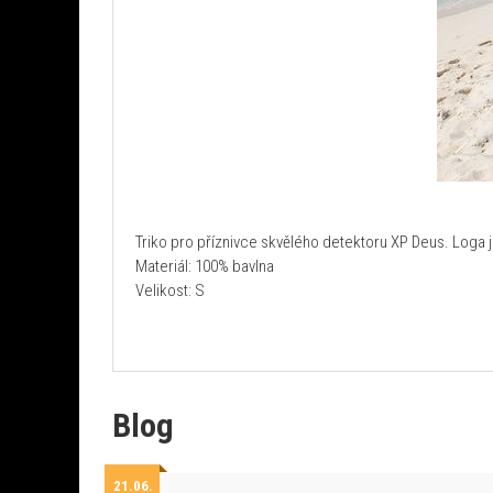
Triko pro příznivce skvělého detektoru XP Deus. Loga 
Materiál: 100% bavlna
Velikost: S
Blog
21.06.