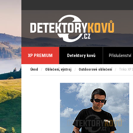
XP PREMIUM
Detektory kovů
Příslušenství
Úvod
/
Oblečení, výstroj
/
Outdoorové oblečení
/
Triko XP 