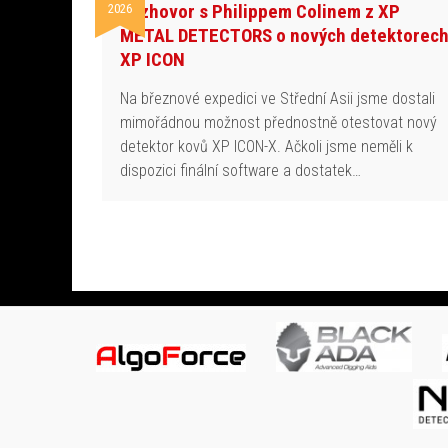
Rozhovor s Philippem Colinem z XP
2026
METAL DETECTORS o nových detektorec
XP ICON
Na březnové expedici ve Střední Asii jsme dostali
mimořádnou možnost přednostně otestovat nový
detektor kovů XP ICON-X. Ačkoli jsme neměli k
dispozici finální software a dostatek…