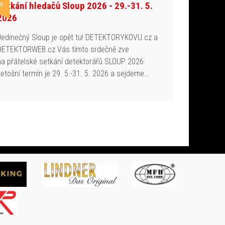
Setkání hledačů Sloup 2026 - 29.-31. 5.
6
2026
Jedinečný Sloup je opět tu! DETEKTORYKOVU.cz a
DETEKTORWEB.cz Vás tímto srdečně zve
na přátelské setkání detektorářů SLOUP 2026.
Letošní termín je 29. 5.-31. 5. 2026 a sejdeme…