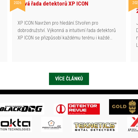
Nová řada detektorů XP ICON
2026
202
h
XP ICON Navržen pro hledání.Stvořen pro
dobrodružství. Výkonná a intuitivní řada detektorů
XP ICON se přizpůsobí každému terénu i každé…
VÍCE ČLÁNKŮ