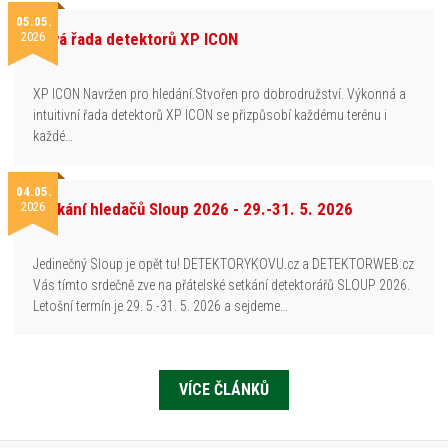
05.05.
2026
Nová řada detektorů XP ICON
XP ICON Navržen pro hledání.Stvořen pro dobrodružství. Výkonná a
intuitivní řada detektorů XP ICON se přizpůsobí každému terénu i
každé…
04.05.
2026
Setkání hledačů Sloup 2026 - 29.-31. 5. 2026
Jedinečný Sloup je opět tu! DETEKTORYKOVU.cz a DETEKTORWEB.cz
Vás tímto srdečně zve na přátelské setkání detektorářů SLOUP 2026.
Letošní termín je 29. 5.-31. 5. 2026 a sejdeme…
VÍCE ČLÁNKŮ