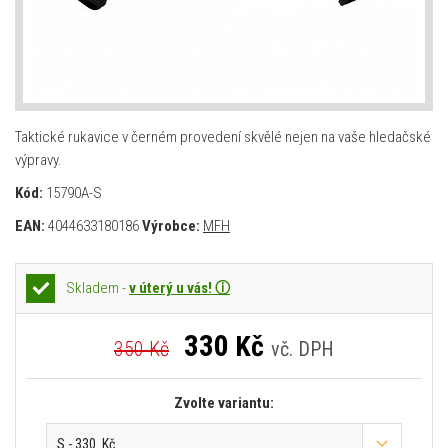
Taktické rukavice v černém provedení skvělé nejen na vaše hledačské
výpravy.
Kód:
15790A-S
EAN:
4044633180186
Výrobce:
MFH
Skladem -
v úterý u vás! ⓘ
330
Kč
350 Kč
vč. DPH
Zvolte variantu:
S - 330 Kč