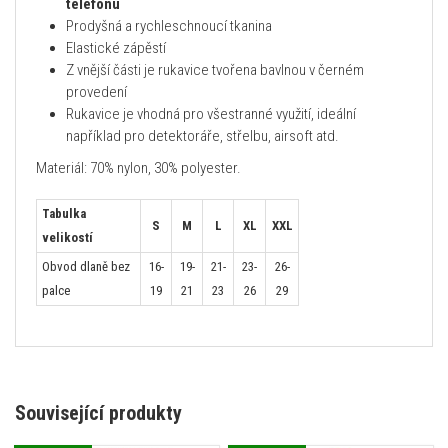
telefonu
Prodyšná a rychleschnoucí tkanina
Elastické zápěstí
Z vnější části je rukavice tvořena bavlnou v černém
provedení
Rukavice je vhodná pro všestranné využití, ideální
například pro detektoráře, střelbu, airsoft atd.
Materiál: 70% nylon, 30% polyester.
Tabulka
S
M
L
XL
XXL
velikostí
Obvod dlaně bez
16-
19-
21-
23-
26-
palce
19
21
23
26
29
Související produkty