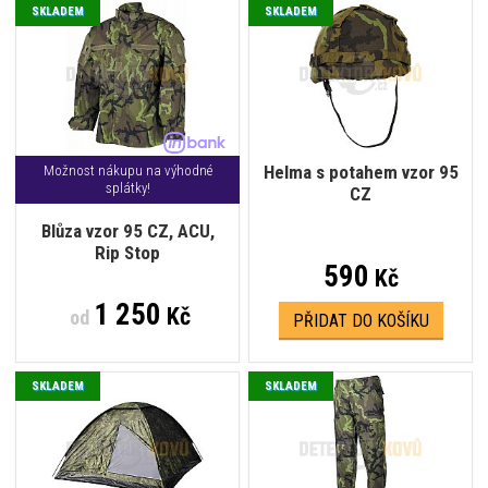
SKLADEM
SKLADEM
Helma s potahem vzor 95
Možnost nákupu na výhodné
splátky!
CZ
Blůza vzor 95 CZ, ACU,
Rip Stop
590
Kč
1 250
Kč
od
PŘIDAT DO KOŠÍKU
SKLADEM
SKLADEM