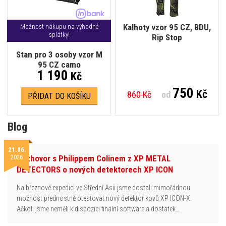
Kalhoty vzor 95 CZ, BDU,
Možnost nákupu na výhodné
splátky!
Rip Stop
Stan pro 3 osoby vzor M
95 CZ camo
1 190
Kč
750
Kč
860 Kč
od
PŘIDAT DO KOŠÍKU
Blog
21.06.
2026
Rozhovor s Philippem Colinem z XP METAL
DETECTORS o nových detektorech XP ICON
Na březnové expedici ve Střední Asii jsme dostali mimořádnou
možnost přednostně otestovat nový detektor kovů XP ICON-X.
Ačkoli jsme neměli k dispozici finální software a dostatek…