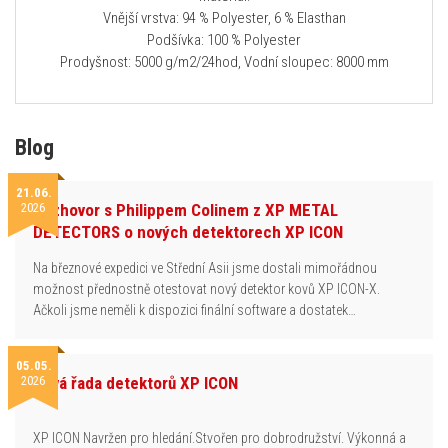
Vnější vrstva: 94 % Polyester, 6 % Elasthan
Podšívka: 100 % Polyester
Prodyšnost: 5000 g/m2/24hod, Vodní sloupec: 8000 mm
Blog
21.06.
2026
Rozhovor s Philippem Colinem z XP METAL
DETECTORS o nových detektorech XP ICON
Na březnové expedici ve Střední Asii jsme dostali mimořádnou
možnost přednostně otestovat nový detektor kovů XP ICON-X.
Ačkoli jsme neměli k dispozici finální software a dostatek…
05.05.
2026
Nová řada detektorů XP ICON
XP ICON Navržen pro hledání.Stvořen pro dobrodružství. Výkonná a