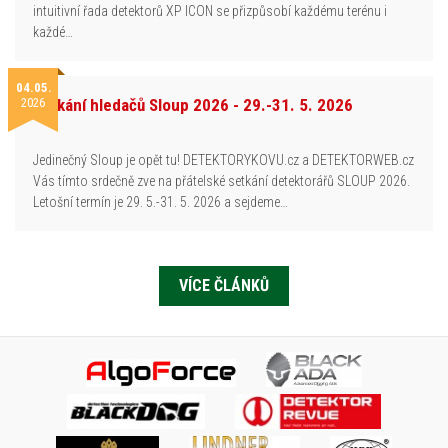
intuitivní řada detektorů XP ICON se přizpůsobí každému terénu i
každé…
04.05.
2026
Setkání hledačů Sloup 2026 - 29.-31. 5. 2026
Jedinečný Sloup je opět tu! DETEKTORYKOVU.cz a DETEKTORWEB.cz
Vás tímto srdečně zve na přátelské setkání detektorářů SLOUP 2026.
Letošní termín je 29. 5.-31. 5. 2026 a sejdeme…
VÍCE ČLÁNKŮ