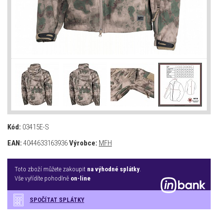
Kód:
03415E-S
EAN:
4044633163936
Výrobce:
MFH
Toto zboží můžete zakoupit
na výhodné splátky
.
Vše vyřídíte pohodlně
on-line
SPOČÍTAT SPLÁTKY