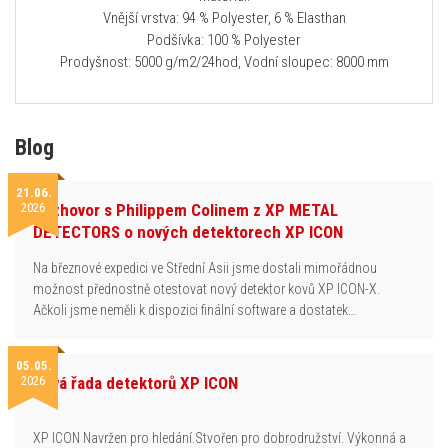
Vnější vrstva: 94 % Polyester, 6 % Elasthan
Podšívka: 100 % Polyester
Prodyšnost: 5000 g/m2/24hod, Vodní sloupec: 8000 mm
Blog
21.06.
2026
Rozhovor s Philippem Colinem z XP METAL
DETECTORS o nových detektorech XP ICON
Na březnové expedici ve Střední Asii jsme dostali mimořádnou
možnost přednostně otestovat nový detektor kovů XP ICON-X.
Ačkoli jsme neměli k dispozici finální software a dostatek…
05.05.
2026
Nová řada detektorů XP ICON
XP ICON Navržen pro hledání.Stvořen pro dobrodružství. Výkonná a