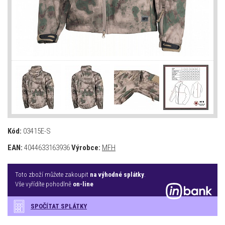
Kód:
03415E-S
EAN:
4044633163936
Výrobce:
MFH
Toto zboží můžete zakoupit
na výhodné splátky
.
Vše vyřídíte pohodlně
on-line
SPOČÍTAT SPLÁTKY