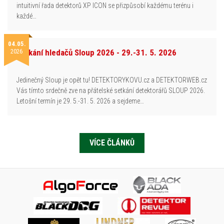
intuitivní řada detektorů XP ICON se přizpůsobí každému terénu i
každé…
04.05.
2026
Setkání hledačů Sloup 2026 - 29.-31. 5. 2026
Jedinečný Sloup je opět tu! DETEKTORYKOVU.cz a DETEKTORWEB.cz
Vás tímto srdečně zve na přátelské setkání detektorářů SLOUP 2026.
Letošní termín je 29. 5.-31. 5. 2026 a sejdeme…
VÍCE ČLÁNKŮ