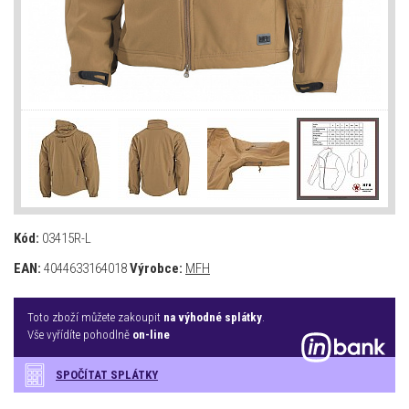
Kód:
03415R-L
EAN:
4044633164018
Výrobce:
MFH
Toto zboží můžete zakoupit
na výhodné splátky
.
Vše vyřídíte pohodlně
on-line
SPOČÍTAT SPLÁTKY