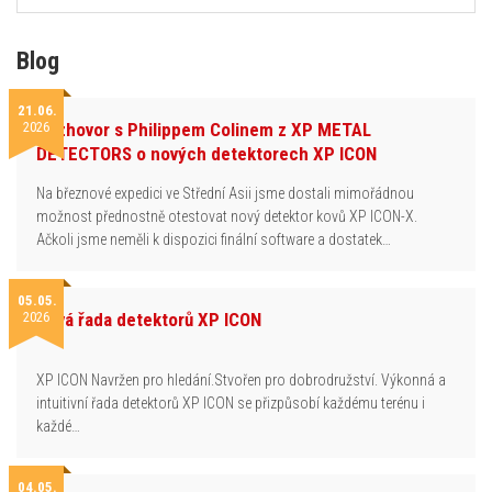
Blog
21.06.
2026
Rozhovor s Philippem Colinem z XP METAL
DETECTORS o nových detektorech XP ICON
Na březnové expedici ve Střední Asii jsme dostali mimořádnou
možnost přednostně otestovat nový detektor kovů XP ICON-X.
Ačkoli jsme neměli k dispozici finální software a dostatek…
05.05.
2026
Nová řada detektorů XP ICON
XP ICON Navržen pro hledání.Stvořen pro dobrodružství. Výkonná a
intuitivní řada detektorů XP ICON se přizpůsobí každému terénu i
každé…
04.05.