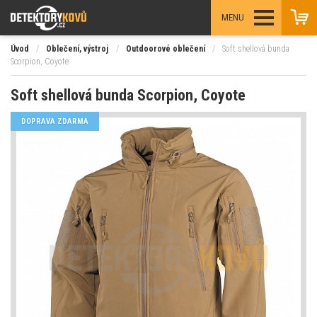
MENU
Úvod
/
Oblečení, výstroj
/
Outdoorové oblečení
/
Soft shellová bunda
Scorpion, Coyote
Soft shellová bunda Scorpion, Coyote
DOPRAVA ZDARMA