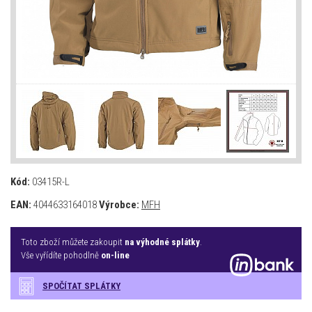
Kód:
03415R-L
EAN:
4044633164018
Výrobce:
MFH
Toto zboží můžete zakoupit
na výhodné splátky
.
Vše vyřídíte pohodlně
on-line
SPOČÍTAT SPLÁTKY