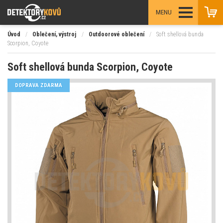
MENU
Úvod
/
Oblečení, výstroj
/
Outdoorové oblečení
/
Soft shellová bunda
Scorpion, Coyote
Soft shellová bunda Scorpion, Coyote
DOPRAVA ZDARMA