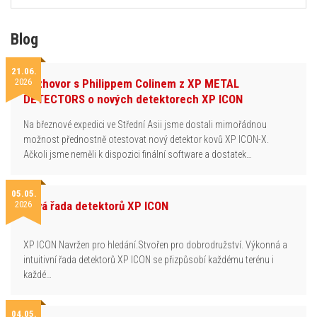
Blog
21.06.
2026
Rozhovor s Philippem Colinem z XP METAL
DETECTORS o nových detektorech XP ICON
Na březnové expedici ve Střední Asii jsme dostali mimořádnou
možnost přednostně otestovat nový detektor kovů XP ICON-X.
Ačkoli jsme neměli k dispozici finální software a dostatek…
05.05.
2026
Nová řada detektorů XP ICON
XP ICON Navržen pro hledání.Stvořen pro dobrodružství. Výkonná a
intuitivní řada detektorů XP ICON se přizpůsobí každému terénu i
každé…
04.05.