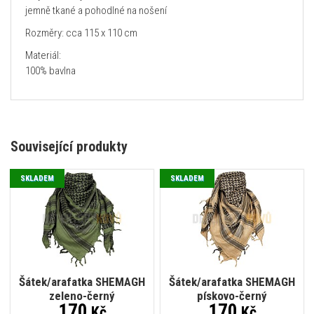
jemně tkané a pohodlné na nošení
Rozměry: cca 115 x 110 cm
Materiál:
100% bavlna
Související produkty
SKLADEM
SKLADEM
Šátek/arafatka SHEMAGH
Šátek/arafatka SHEMAGH
zeleno-černý
pískovo-černý
170
170
Kč
Kč