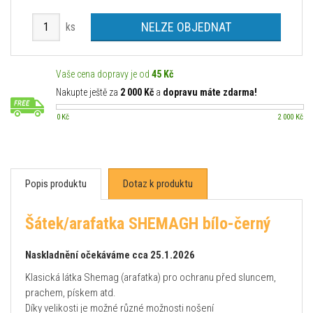
NELZE OBJEDNAT
ks
Vaše cena dopravy je od
45 Kč
Nakupte ještě za
2 000 Kč
a
dopravu máte zdarma!
0 Kč
2 000 Kč
Popis produktu
Dotaz k produktu
Šátek/arafatka SHEMAGH bílo-černý
Naskladnění očekáváme cca 25.1.2026
Klasická látka Shemag (arafatka) pro ochranu před sluncem,
prachem, pískem atd.
Díky velikosti je možné různé možnosti nošení