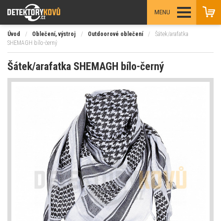
MENU
Úvod
/
Oblečení, výstroj
/
Outdoorové oblečení
/
Šátek/arafatka
SHEMAGH bílo-černý
Šátek/arafatka SHEMAGH bílo-černý