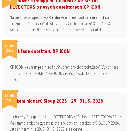
Rozhovor s Philippem Colinem z XP METAL
DETECTORS o nových detektorech XP ICON
Na březnové expedici ve Střední Asii jsme dostali mimořádnou
možnost přednostně otestovat nový detektor kovů XP ICON-X.
Ačkoli jsme neměli k dispozici finální software a dostatek…
05.05.
2026
Nová řada detektorů XP ICON
XP ICON Navržen pro hledání.Stvořen pro dobrodružství. Výkonná a
intuitivní řada detektorů XP ICON se přizpůsobí každému terénu i
každé…
04.05.
2026
Setkání hledačů Sloup 2026 - 29.-31. 5. 2026
Jedinečný Sloup je opět tu! DETEKTORYKOVU.cz a DETEKTORWEB.cz
Vás tímto srdečně zve na přátelské setkání detektorářů SLOUP 2026.
Letošní termín je 29. 5.-31. 5. 2026 a sejdeme…