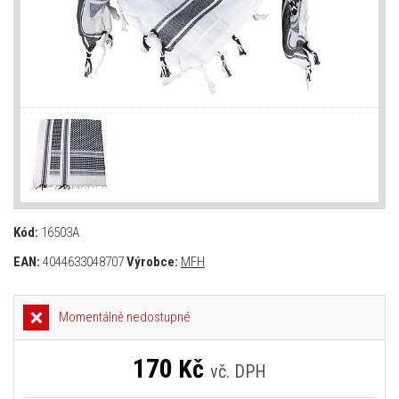
Kód:
16503A
EAN:
4044633048707
Výrobce:
MFH
Momentálně nedostupné
170
Kč
vč. DPH