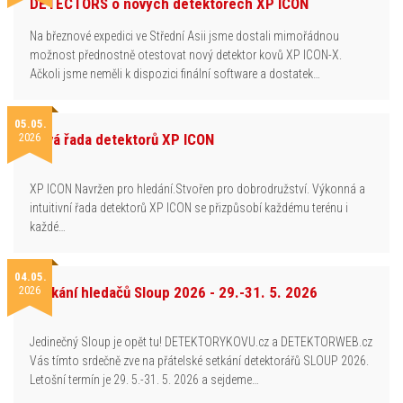
DETECTORS o nových detektorech XP ICON
Na březnové expedici ve Střední Asii jsme dostali mimořádnou
možnost přednostně otestovat nový detektor kovů XP ICON-X.
Ačkoli jsme neměli k dispozici finální software a dostatek…
05.05.
2026
Nová řada detektorů XP ICON
XP ICON Navržen pro hledání.Stvořen pro dobrodružství. Výkonná a
intuitivní řada detektorů XP ICON se přizpůsobí každému terénu i
každé…
04.05.
2026
Setkání hledačů Sloup 2026 - 29.-31. 5. 2026
Jedinečný Sloup je opět tu! DETEKTORYKOVU.cz a DETEKTORWEB.cz
Vás tímto srdečně zve na přátelské setkání detektorářů SLOUP 2026.
Letošní termín je 29. 5.-31. 5. 2026 a sejdeme…