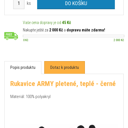
DO KOŠÍKU
ks
Vaše cena dopravy je od
45 Kč
Nakupte ještě za
2 000 Kč
a
dopravu máte zdarma!
0 Kč
2 000 Kč
Popis produktu
Dotaz k produktu
Rukavice ARMY pletené, teplé - černé
Materiál: 100% polyakryl