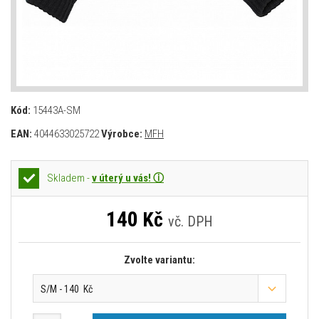
Kód:
15443A-SM
EAN:
4044633025722
Výrobce:
MFH
Skladem -
v úterý u vás! ⓘ
140
Kč
vč. DPH
Zvolte variantu:
S/M - 140 Kč