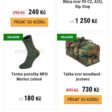
Blůza vzor 95 CZ, ACU,
Rip Stop
240
Kč
290 Kč
1 250
Kč
od
PŘIDAT DO KOŠÍKU
SKLADEM
SKLADEM
Termo ponožky MFH
Taška vzor woodland -
Merino zelené
jezevec
730
Kč
899 Kč
180
Kč
od
PŘIDAT DO KOŠÍKU