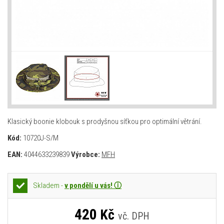
Klasický boonie klobouk s prodyšnou síťkou pro optimální větrání.
Kód:
10720J-S/M
EAN:
4044633239839
Výrobce:
MFH
Skladem -
v pondělí u vás! ⓘ
420
Kč
vč. DPH