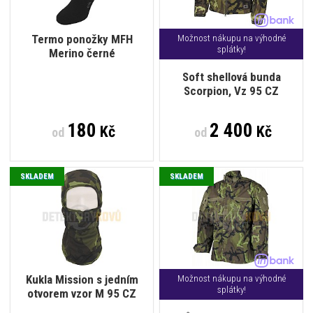
Termo ponožky MFH
Možnost nákupu na výhodné
splátky!
Merino černé
Soft shellová bunda
Scorpion, Vz 95 CZ
180
2 400
Kč
Kč
od
od
SKLADEM
SKLADEM
Kukla Mission s jedním
Možnost nákupu na výhodné
splátky!
otvorem vzor M 95 CZ