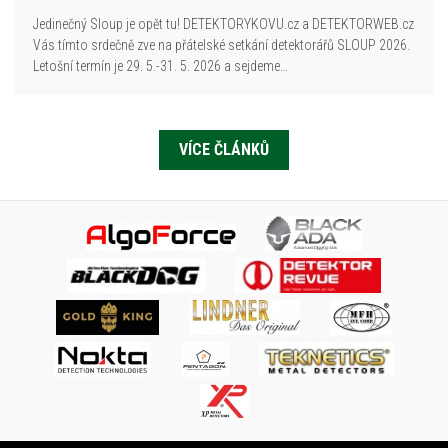
Jedinečný Sloup je opět tu! DETEKTORYKOVU.cz a DETEKTORWEB.cz
Vás tímto srdečně zve na přátelské setkání detektorářů SLOUP 2026.
Letošní termín je 29. 5.-31. 5. 2026 a sejdeme…
VÍCE ČLÁNKŮ