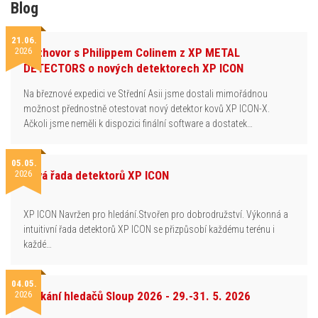
Blog
21.06.
2026
Rozhovor s Philippem Colinem z XP METAL
DETECTORS o nových detektorech XP ICON
Na březnové expedici ve Střední Asii jsme dostali mimořádnou
možnost přednostně otestovat nový detektor kovů XP ICON-X.
Ačkoli jsme neměli k dispozici finální software a dostatek…
05.05.
2026
Nová řada detektorů XP ICON
XP ICON Navržen pro hledání.Stvořen pro dobrodružství. Výkonná a
intuitivní řada detektorů XP ICON se přizpůsobí každému terénu i
každé…
04.05.
2026
Setkání hledačů Sloup 2026 - 29.-31. 5. 2026