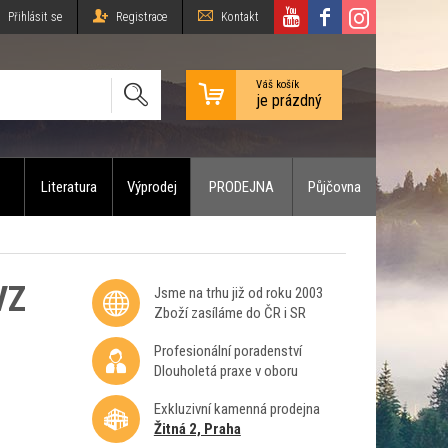
Přihlásit se
Registrace
Kontakt
Váš košík
je prázdný
Literatura
Výprodej
PRODEJNA
Půjčovna
VZ
Jsme na trhu již od roku 2003
Zboží zasíláme do ČR i SR
Profesionální poradenství
Dlouholetá praxe v oboru
Exkluzivní kamenná prodejna
Žitná 2, Praha