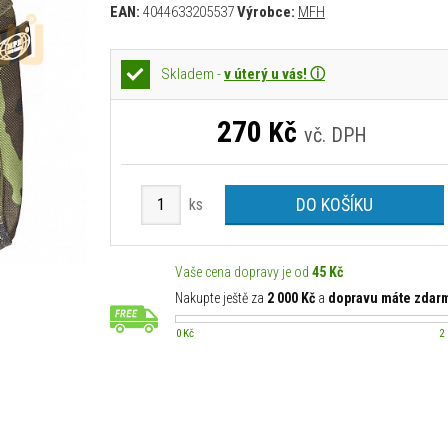
EAN:
4044633205537
Výrobce:
MFH
Skladem -
v úterý u vás! ⓘ
270
Kč
vč. DPH
DO KOŠÍKU
ks
Vaše cena dopravy je od
45 Kč
Nakupte ještě za
2 000 Kč
a
dopravu máte zdar
0 Kč
2