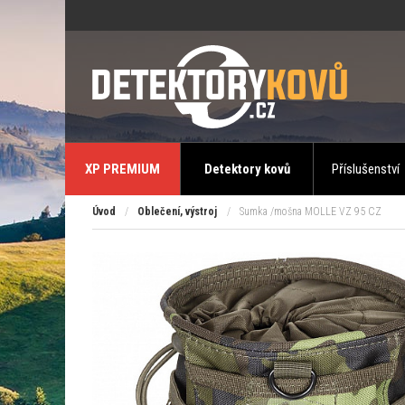
XP PREMIUM
Detektory kovů
Příslušenství
Úvod
/
Oblečení, výstroj
/
Sumka /mošna MOLLE VZ 95 CZ