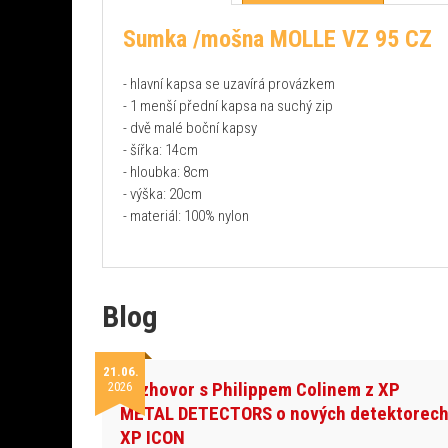
Sumka /mošna MOLLE VZ 95 CZ
- hlavní kapsa se uzavírá provázkem
- 1 menší přední kapsa na suchý zip
- dvě malé boční kapsy
- šířka: 14cm
- hloubka: 8cm
- výška: 20cm
- materiál: 100% nylon
Blog
21.06.
Rozhovor s Philippem Colinem z XP
2026
METAL DETECTORS o nových detektorec
XP ICON