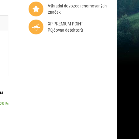
Výhradní dovozce renomovaných
značek
XP PREMIUM POINT
Půjčovna detektorů
ma!
 000 Kč