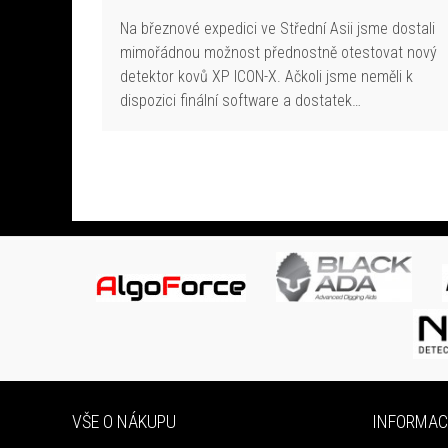
Na březnové expedici ve Střední Asii jsme dostali
mimořádnou možnost přednostně otestovat nový
detektor kovů XP ICON-X. Ačkoli jsme neměli k
dispozici finální software a dostatek…
VŠE O NÁKUPU
INFORMAC