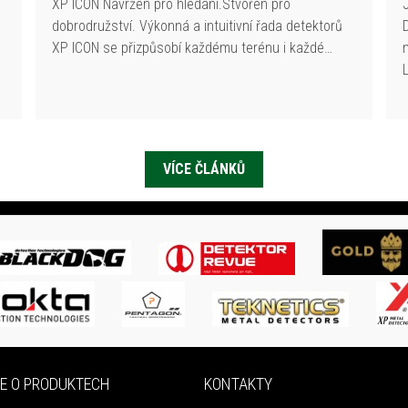
XP ICON Navržen pro hledání.Stvořen pro
dobrodružství. Výkonná a intuitivní řada detektorů
XP ICON se přizpůsobí každému terénu i každé…
VÍCE ČLÁNKŮ
E O PRODUKTECH
KONTAKTY