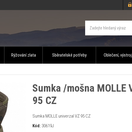
Rýžování zlata
Sběratelské potřeby
Oblečení, výstroj
Sumka /mošna MOLLE 
95 CZ
Sumka MOLLE univerzal VZ 95 CZ
Kód:
30619J