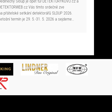
Jedinečný Sloup je opět tu! DETEKTORYKOVU.cz a
DETEKTORWEB.cz Vás tímto srdečně zve
na přátelské setkání detektorářů SLOUP 2026.
Letošní termín je 29. 5.-31. 5. 2026 a sejdeme…