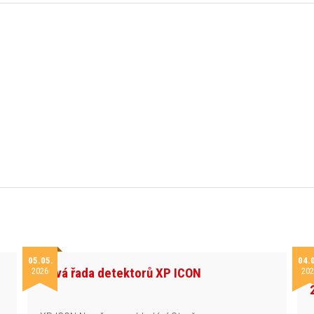
05.05.
04.
Nová řada detektorů XP ICON
2026
202
h