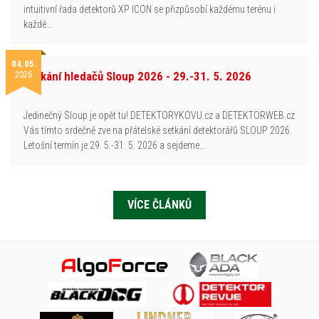
intuitivní řada detektorů XP ICON se přizpůsobí každému terénu i
každé…
04.05.
2026
Setkání hledačů Sloup 2026 - 29.-31. 5. 2026
Jedinečný Sloup je opět tu! DETEKTORYKOVU.cz a DETEKTORWEB.cz
Vás tímto srdečně zve na přátelské setkání detektorářů SLOUP 2026.
Letošní termín je 29. 5.-31. 5. 2026 a sejdeme…
VÍCE ČLÁNKŮ