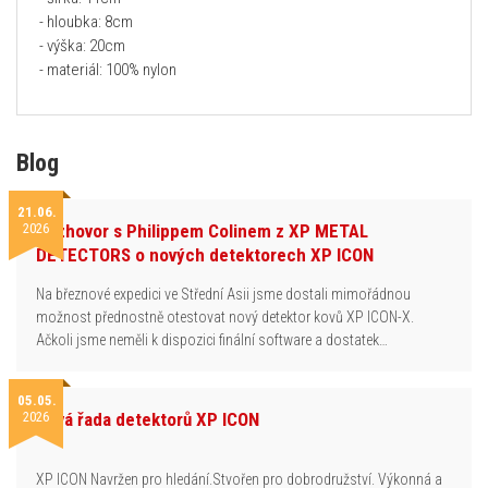
- hloubka: 8cm
- výška: 20cm
- materiál: 100% nylon
Blog
21.06.
2026
Rozhovor s Philippem Colinem z XP METAL
DETECTORS o nových detektorech XP ICON
Na březnové expedici ve Střední Asii jsme dostali mimořádnou
možnost přednostně otestovat nový detektor kovů XP ICON-X.
Ačkoli jsme neměli k dispozici finální software a dostatek…
05.05.
2026
Nová řada detektorů XP ICON
XP ICON Navržen pro hledání.Stvořen pro dobrodružství. Výkonná a