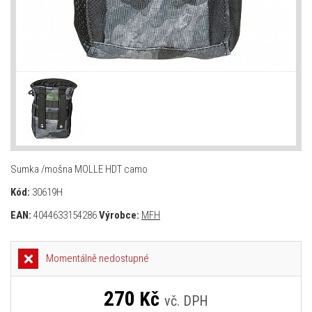
Sumka /mošna MOLLE HDT camo
Kód:
30619H
EAN:
4044633154286
Výrobce:
MFH
Momentálně nedostupné
270
Kč
vč. DPH