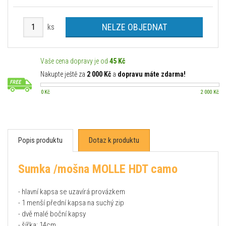
NELZE OBJEDNAT
ks
Vaše cena dopravy je od
45 Kč
Nakupte ještě za
2 000 Kč
a
dopravu máte zdarma!
0 Kč
2 000 Kč
Popis produktu
Dotaz k produktu
Sumka /mošna MOLLE HDT camo
- hlavní kapsa se uzavírá provázkem
- 1 menší přední kapsa na suchý zip
- dvě malé boční kapsy
- šířka: 14cm