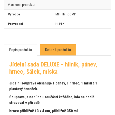
Vlastnosti produktu
Výrobce
MFH INT.COMP.
Provedení
HLINÍK
Popis produktu
Dotaz k produktu
Jídelní sada DELUXE - hliník, pánev,
hrnec, šálek, miska
Jídelní souprava obsahuje 1 pánev, 1 hrnec, 1 mísu a 1
plastový hrneček.
Souprava je nedílnou součástí každého, kdo se hodlá
stravovat v přírodě.
hrnec přibližně 13 x 4 cm, přibližně 350 ml