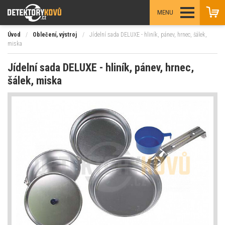
MENU
Úvod
/
Oblečení, výstroj
/
Jídelní sada DELUXE - hliník, pánev, hrnec, šálek,
miska
Jídelní sada DELUXE - hliník, pánev, hrnec,
šálek, miska