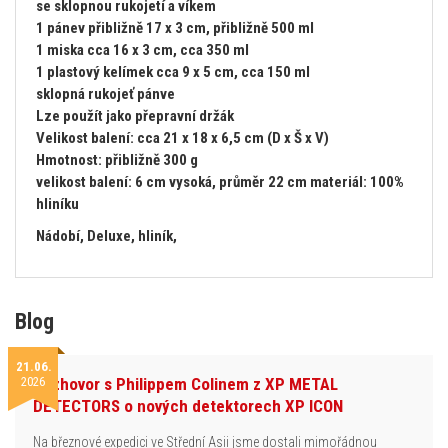
se sklopnou rukojetí a víkem
1 pánev přibližně 17 x 3 cm, přibližně 500 ml
1 miska cca 16 x 3 cm, cca 350 ml
1 plastový kelímek cca 9 x 5 cm, cca 150 ml
sklopná rukojeť pánve
Lze použít jako přepravní držák
Velikost balení: cca 21 x 18 x 6,5 cm (D x Š x V)
Hmotnost: přibližně 300 g
velikost balení: 6 cm vysoká, průměr 22 cm materiál: 100%
hliníku
Nádobí, Deluxe, hliník,
Blog
21.06.
2026
Rozhovor s Philippem Colinem z XP METAL
DETECTORS o nových detektorech XP ICON
Na březnové expedici ve Střední Asii jsme dostali mimořádnou