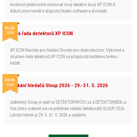
možnost přednostně otestovat nový detektor kovů XP ICON-X.
Ačkoli jsme neměli k dispozici finální software a dostatek…
05.05.
2026
Nová řada detektorů XP ICON
XP ICON Navržen pro hledání.Stvořen pro dobrodružství. Výkonná a
intuitivní řada detektorů XP ICON se přizpůsobí každému terénu i
každé…
04.05.
2026
Setkání hledačů Sloup 2026 - 29.-31. 5. 2026
Jedinečný Sloup je opět tu! DETEKTORYKOVU.cz a DETEKTORWEB.cz
Vás tímto srdečně zve na přátelské setkání detektorářů SLOUP 2026.
Letošní termín je 29. 5.-31. 5. 2026 a sejdeme…