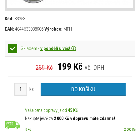
Kód:
33353
EAN:
4044633038906
Výrobce:
MFH
Skladem -
v pondělí u vás! ⓘ
199
Kč
289 Kč
vč. DPH
DO KOŠÍKU
ks
Vaše cena dopravy je od
45 Kč
Nakupte ještě za
2 000 Kč
a
dopravu máte zdarma!
0 Kč
2 000 Kč