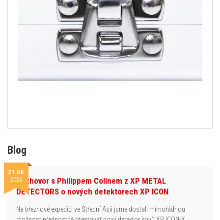
Blog
21.06.
2026
Rozhovor s Philippem Colinem z XP METAL
DETECTORS o nových detektorech XP ICON
Na březnové expedici ve Střední Asii jsme dostali mimořádnou
možnost přednostně otestovat nový detektor kovů XP ICON-X.