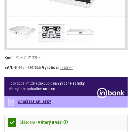
Kód:
LS2301-2122CE
EAN:
4044713087558
Výrobce:
Lindner
Toto zboží můžete zakoupit
na výhodné splátky
.
Vše vyřídíte pohodlně
on-line
SPOČÍTAT SPLÁTKY
Skladem -
v úterý u vás! ⓘ