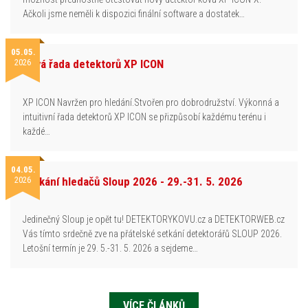
Ačkoli jsme neměli k dispozici finální software a dostatek…
05.05.
2026
Nová řada detektorů XP ICON
XP ICON Navržen pro hledání.Stvořen pro dobrodružství. Výkonná a
intuitivní řada detektorů XP ICON se přizpůsobí každému terénu i
každé…
04.05.
2026
Setkání hledačů Sloup 2026 - 29.-31. 5. 2026
Jedinečný Sloup je opět tu! DETEKTORYKOVU.cz a DETEKTORWEB.cz
Vás tímto srdečně zve na přátelské setkání detektorářů SLOUP 2026.
Letošní termín je 29. 5.-31. 5. 2026 a sejdeme…
VÍCE ČLÁNKŮ