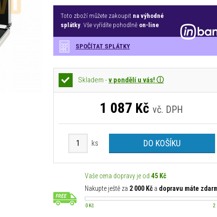
Toto zboží můžete zakoupit
na výhodné
splátky
. Vše vyřídíte pohodlně
on-line
SPOČÍTAT SPLÁTKY
Skladem -
v pondělí u vás! ⓘ
1 087
Kč
vč. DPH
DO KOŠÍKU
ks
Vaše cena dopravy je od
45 Kč
Nakupte ještě za
2 000 Kč
a
dopravu máte zdar
0 Kč
2