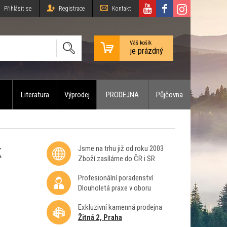
Přihlásit se
Registrace
Kontakt
Váš košík
je prázdný
Literatura
Výprodej
PRODEJNA
Půjčovna
k
Jsme na trhu již od roku 2003
Zboží zasíláme do ČR i SR
Profesionální poradenství
Dlouholetá praxe v oboru
Exkluzivní kamenná prodejna
Žitná 2, Praha