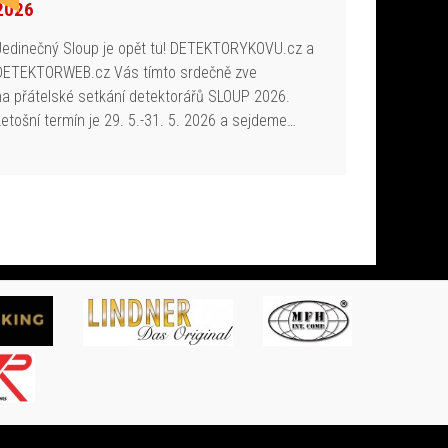
2026
Jedinečný Sloup je opět tu! DETEKTORYKOVU.cz a
DETEKTORWEB.cz Vás tímto srdečně zve
na přátelské setkání detektorářů SLOUP 2026.
Letošní termín je 29. 5.-31. 5. 2026 a sejdeme…