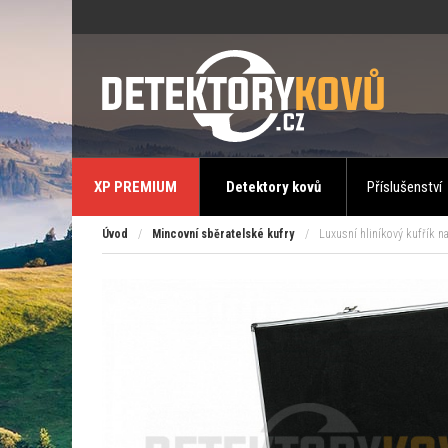
XP PREMIUM
Detektory kovů
Příslušenství
Úvod
/
Mincovní sběratelské kufry
/
Luxusní hliníkový kufřík 