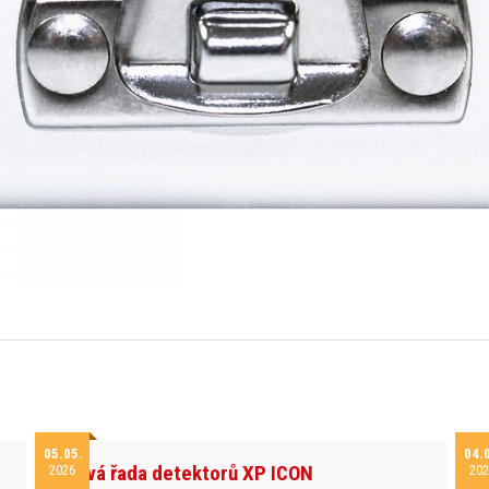
05.05.
04.
Nová řada detektorů XP ICON
2026
202