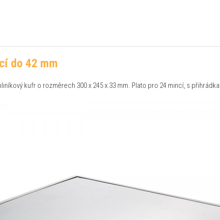
ncí do 42 mm
kufr o rozměrech 300 x 245 x 33 mm. Plato pro 24 mincí, s přihrádka