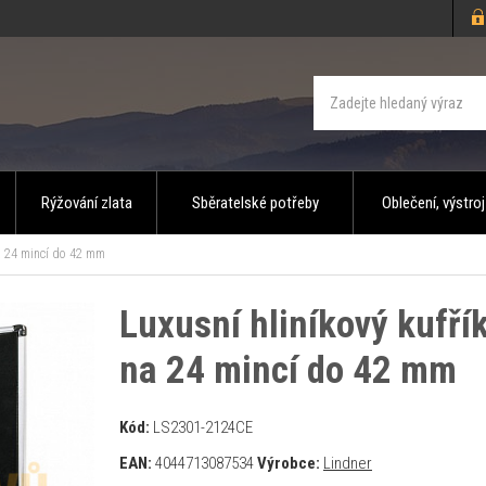
Rýžování zlata
Sběratelské potřeby
Oblečení, výstroj
na 24 mincí do 42 mm
Luxusní hliníkový kufří
na 24 mincí do 42 mm
Kód:
LS2301-2124CE
EAN:
4044713087534
Výrobce:
Lindner