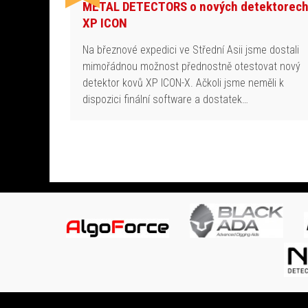
METAL DETECTORS o nových detektorec
XP ICON
Na březnové expedici ve Střední Asii jsme dostali
mimořádnou možnost přednostně otestovat nový
detektor kovů XP ICON-X. Ačkoli jsme neměli k
dispozici finální software a dostatek…