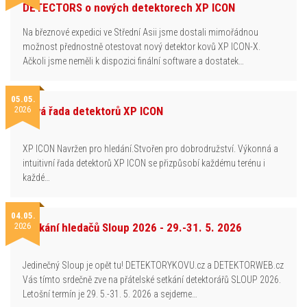
DETECTORS o nových detektorech XP ICON
Na březnové expedici ve Střední Asii jsme dostali mimořádnou
možnost přednostně otestovat nový detektor kovů XP ICON-X.
Ačkoli jsme neměli k dispozici finální software a dostatek…
05.05.
2026
Nová řada detektorů XP ICON
XP ICON Navržen pro hledání.Stvořen pro dobrodružství. Výkonná a
intuitivní řada detektorů XP ICON se přizpůsobí každému terénu i
každé…
04.05.
2026
Setkání hledačů Sloup 2026 - 29.-31. 5. 2026
Jedinečný Sloup je opět tu! DETEKTORYKOVU.cz a DETEKTORWEB.cz
Vás tímto srdečně zve na přátelské setkání detektorářů SLOUP 2026.
Letošní termín je 29. 5.-31. 5. 2026 a sejdeme…