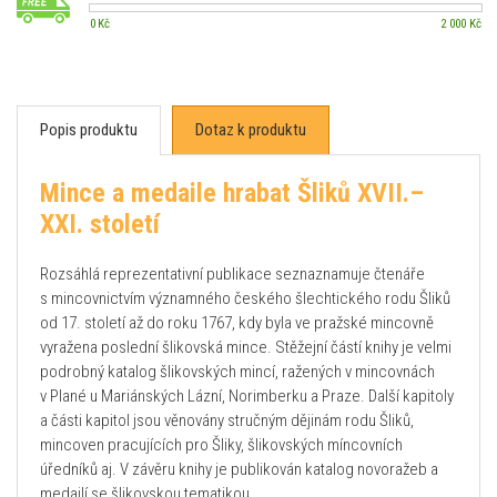
0 Kč
2 000 Kč
Popis produktu
Dotaz k produktu
Mince a medaile hrabat Šliků XVII.–
XXI. století
Rozsáhlá reprezentativní publikace seznaznamuje čtenáře
s mincovnictvím významného českého šlechtického rodu Šliků
od 17. století až do roku 1767, kdy byla ve pražské mincovně
vyražena poslední šlikovská mince. Stěžejní částí knihy je velmi
podrobný katalog šlikovských mincí, ražených v mincovnách
v Plané u Mariánských Lázní, Norimberku a Praze. Další kapitoly
a části kapitol jsou věnovány stručným dějinám rodu Šliků,
mincoven pracujících pro Šliky, šlikovských míncovních
úředníků aj. V závěru knihy je publikován katalog novoražeb a
medailí se šlikovskou tematikou.