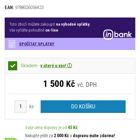
EAN:
9788026056423
Toto zboží můžete zakoupit
na výhodné splátky
.
Vše vyřídíte pohodlně
on-line
SPOČÍTAT SPLÁTKY
Skladem -
v úterý u vás! ⓘ
1 500
Kč
vč. DPH
DO KOŠÍKU
ks
Vaše cena dopravy je od
45 Kč
Nakupte ještě za
2 000 Kč
a
dopravu máte zdarma!