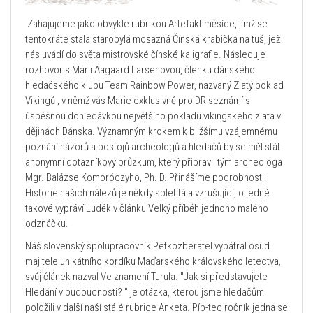
Zahajujeme jako obvykle rubrikou Artefakt měsíce, jímž se
tentokráte stala starobylá mosazná Čínská krabička na tuš, jež
nás uvádí do světa mistrovské čínské kaligrafie. Následuje
rozhovor s Marii Aagaard Larsenovou, členku dánského
hledačského klubu Team Rainbow Power, nazvaný Zlatý poklad
Vikingů , v němž vás Marie exklusivně pro DR seznámí s
úspěšnou dohledávkou největšího pokladu vikingského zlata v
dějinách Dánska. Významným krokem k bližšímu vzájemnému
poznání názorů a postojů archeologů a hledačů by se měl stát
anonymní dotazníkový průzkum, který připravil tým archeologa
Mgr. Balázse Komoróczyho, Ph. D. Přinášíme podrobnosti.
Historie našich nálezů je někdy spletitá a vzrušující, o jedné
takové vypráví Luděk v článku Velký příběh jednoho malého
odznáčku.
Náš slovenský spolupracovník Petkozberatel vypátral osud
majitele unikátního kordíku Maďarského královského letectva,
svůj článek nazval Ve znamení Turula. "Jak si představujete
Hledání v budoucnosti? " je otázka, kterou jsme hledačům
položili v další naší stálé rubrice Anketa. Píp-tec ročník jedna se