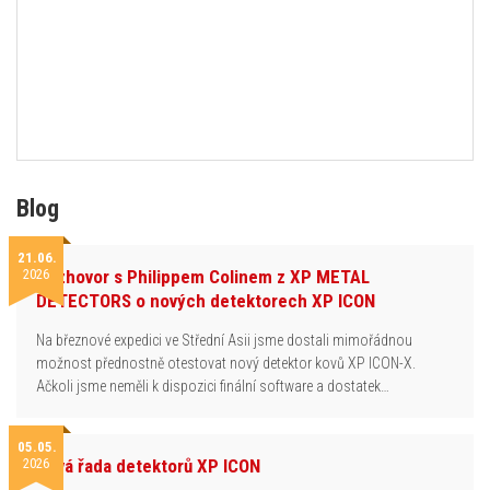
Blog
21.06.
2026
Rozhovor s Philippem Colinem z XP METAL
DETECTORS o nových detektorech XP ICON
Na březnové expedici ve Střední Asii jsme dostali mimořádnou
možnost přednostně otestovat nový detektor kovů XP ICON-X.
Ačkoli jsme neměli k dispozici finální software a dostatek…
05.05.
2026
Nová řada detektorů XP ICON