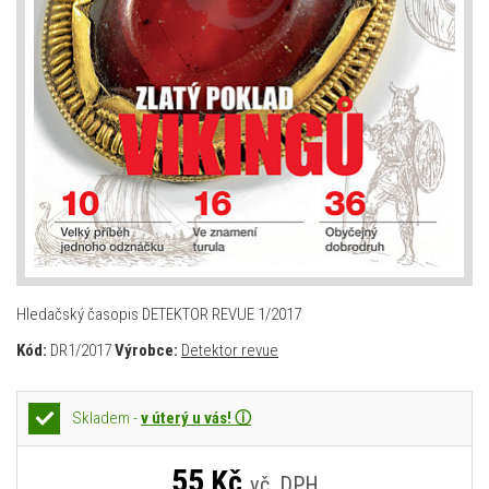
Hledačský časopis DETEKTOR REVUE 1/2017
Kód:
DR1/2017
Výrobce:
Detektor revue
Skladem -
v úterý u vás! ⓘ
55
Kč
vč. DPH