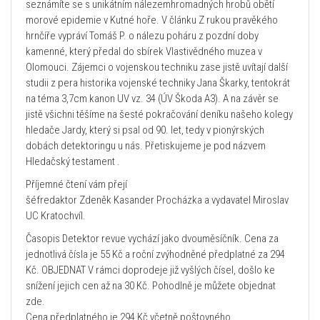
seznámíte se s unikátním nálezemhromadných hrobů obětí
morové epidemie v Kutné hoře. V článku Z rukou pravěkého
hrnčíře vypráví Tomáš P. o nálezu poháru z pozdní doby
kamenné, který předal do sbírek Vlastivědného muzea v
Olomouci. Zájemci o vojenskou techniku zase jistě uvítají další
studii z pera historika vojenské techniky Jana Škarky, tentokrát
na téma 3,7cm kanon UV vz. 34 (ÚV Škoda A3). A na závěr se
jistě všichni těšíme na šesté pokračování deníku našeho kolegy
hledače Jardy, který si psal od 90. let, tedy v pionýrských
dobách detektoringu u nás. Přetiskujeme je pod názvem
Hledačský testament .
Příjemné čtení vám přejí
šéfredaktor Zdeněk Kasander Procházka a vydavatel Miroslav
UC Kratochvíl.
Časopis Detektor revue vychází jako dvouměsíčník. Cena za
jednotlivá čísla je 55 Kč a roční zvýhodněné předplatné za 294
Kč. OBJEDNAT V rámci doprodeje již vyšlých čísel, došlo ke
snížení jejich cen až na 30 Kč. Pohodlně je můžete objednat
zde.
Cena předplatného je 294 Kč včetně poštovného.