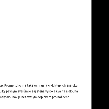
op. Kromě toho má také ochranný kryt, který chrání ruku
íky pevným svárům je zajištěna vysoká kvalita a dlouhá
to malý dloubák je nezbytným doplňkem pro každého