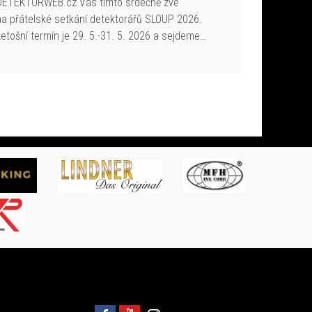
DETEKTORWEB.cz Vás tímto srdečně zve
na přátelské setkání detektorářů SLOUP 2026.
Letošní termín je 29. 5.-31. 5. 2026 a sejdeme…