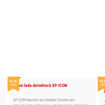
05.05.
04.
Nová řada detektorů XP ICON
2026
202
h
XP ICON Navržen pro hledání.Stvořen pro