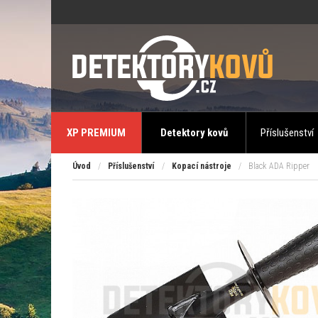
XP PREMIUM
Detektory kovů
Příslušenství
Úvod
/
Příslušenství
/
Kopací nástroje
/
Black ADA Ripper