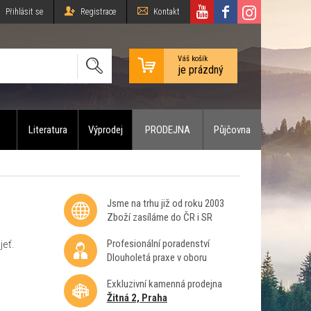
Přihlásit se
Registrace
Kontakt
Váš košík
je prázdný
Literatura
Výprodej
PRODEJNA
Půjčovna
Jsme na trhu již od roku 2003
Zboží zasíláme do ČR i SR
Profesionální poradenství
jeť.
Dlouholetá praxe v oboru
Exkluzivní kamenná prodejna
Žitná 2, Praha