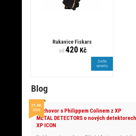
Rukavice Fiskars
420
Kč
od
Zvolte
variantu
Blog
21.06.
Rozhovor s Philippem Colinem z XP
2026
METAL DETECTORS o nových detektorec
XP ICON