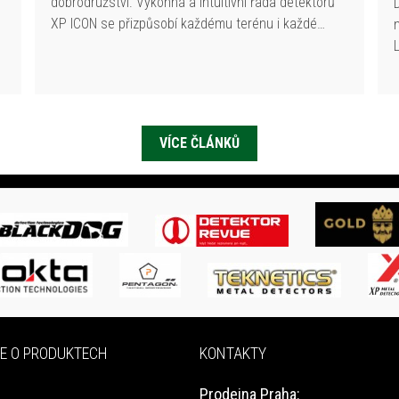
dobrodružství. Výkonná a intuitivní řada detektorů
XP ICON se přizpůsobí každému terénu i každé…
VÍCE ČLÁNKŮ
E O PRODUKTECH
KONTAKTY
Prodejna Praha: