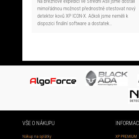
Na březnové expedici ve Střední Asii jsme dostali
mimořádnou možnost přednostně otestovat nový
detektor kovů XP ICON-X. Ačkoli jsme neměli k
dispozici finální software a dostatek…
VŠE O NÁKUPU
INFORMAC
Nákup na splátky
XP PREMIUM