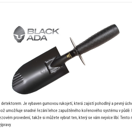
detektorem. Je vybaven gumovou rukojetí, která zajistí pohodlný a pevný úch
 což umožňuje snadné řezání lehce zapuštěného kořenového systému v půdě. D
rezovém provedení, takže si můžete vybrat ten, který se vám nejvíce líbí. Ten
výpravy.