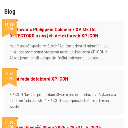
Blog
21.06.
2026
Rozhovor s Philippem Colinem z XP METAL
DETECTORS o nových detektorech XP ICON
Na březnové expedici ve Střední Asii jsme dostali mimořádnou
možnost přednostně otestovat nový detektor kovů XP ICON-X.
Ačkoli jsme neměli k dispozici finální software a dostatek…
05.05.
2026
Nová řada detektorů XP ICON
XP ICON Navržen pro hledání.Stvořen pro dobrodružství. Výkonná a
intuitivní řada detektorů XP ICON se přizpůsobí každému terénu i
každé…
04.05.
2026
Setkání hledačů Sloup 2026 - 29.-31. 5. 2026