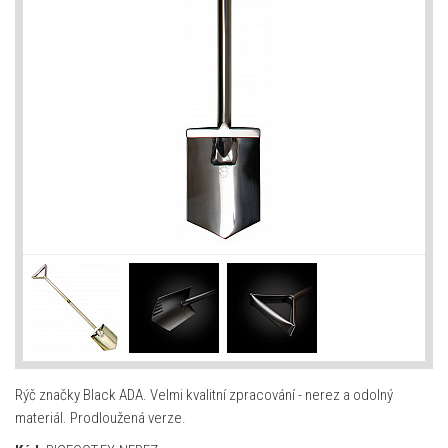
Rýč značky Black ADA. Velmi kvalitní zpracování - nerez a odolný
materiál. Prodloužená verze.