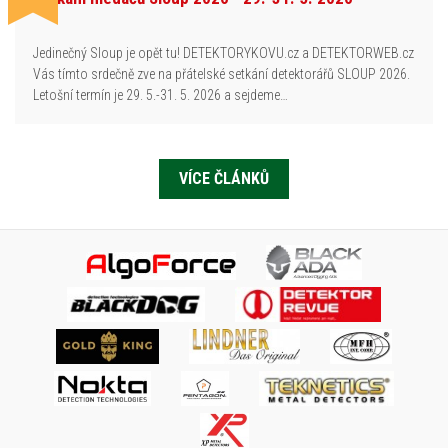
Jedinečný Sloup je opět tu! DETEKTORYKOVU.cz a DETEKTORWEB.cz
Vás tímto srdečně zve na přátelské setkání detektorářů SLOUP 2026.
Letošní termín je 29. 5.-31. 5. 2026 a sejdeme…
VÍCE ČLÁNKŮ