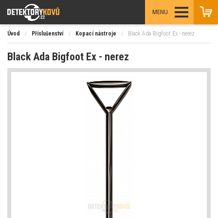
MENU
Úvod
/
Příslušenství
/
Kopací nástroje
/
Black Ada Bigfoot Ex - nerez
Black Ada Bigfoot Ex - nerez