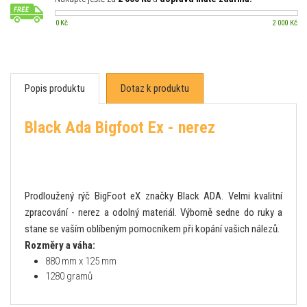
0 Kč
2 000 Kč
Popis produktu
Dotaz k produktu
Black Ada Bigfoot Ex - nerez
Prodloužený rýč BigFoot eX značky Black ADA. Velmi kvalitní
zpracování - nerez a odolný materiál. Výborně sedne do ruky a
stane se vaším oblíbeným pomocníkem při kopání vašich nálezů.
Rozměry a váha:
880 mm x 125 mm
1280 gramů