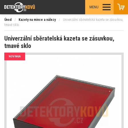
MENU
Úvod
/
Kazety na mince a nálezy
/
Univerzální sběratelská kazeta se zásuvkou,
tmavé sklo
Univerzální sběratelská kazeta se zásuvkou,
tmavé sklo
NOVINKA