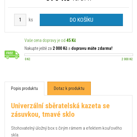
DO KOŠÍKU
ks
Vaše cena dopravy je od
45 Kč
Nakupte ještě za
2 000 Kč
a
dopravu máte zdarma!
0 Kč
2 000 Kč
Popis produktu
Dotaz k produktu
Univerzální sběratelská kazeta se
zásuvkou, tmavé sklo
Stohovatelný úložný box s čirým rámem a efektem kouřového
skla.