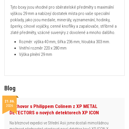
Tyto boxy jsou vhodné pro sběratelské předměty s maximální
výškou 29 mm a nabízejí dostatek místa pro vaše speciální
poklady, jako jsou medaile, minerály, vyznamenání, hodinky,
šperky, cínové vojáčky, cenné knoflíky a zapalovače, stříbrné a
zlaté předměty, vzácné suvenýry z dovolené a mnoho dalšího.
Rozměr: výška 40 mm, šířka 236 mm, hloubka 303 mm.
Vnitřní rozměr 220 x 280 mm
Výška plnění 29 mm
Blog
21.06.
2026
Rozhovor s Philippem Colinem z XP METAL
DETECTORS o nových detektorech XP ICON
Na březnové expedici ve Střední Asii jsme dostali mimořádnou