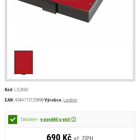
Kód:
LS2460
EAN:
4044713123898
Výrobce:
Lindner
Skladem -
v pondělí u vás! ⓘ
690
Kč
vč. DPH