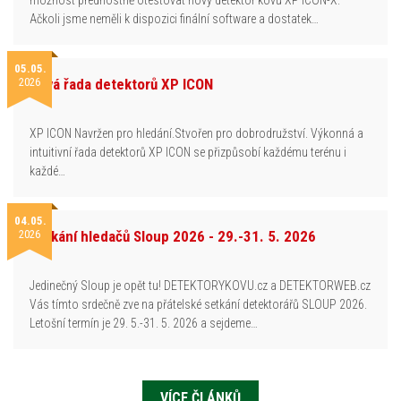
možnost přednostně otestovat nový detektor kovů XP ICON-X.
Ačkoli jsme neměli k dispozici finální software a dostatek…
05.05.
2026
Nová řada detektorů XP ICON
XP ICON Navržen pro hledání.Stvořen pro dobrodružství. Výkonná a
intuitivní řada detektorů XP ICON se přizpůsobí každému terénu i
každé…
04.05.
2026
Setkání hledačů Sloup 2026 - 29.-31. 5. 2026
Jedinečný Sloup je opět tu! DETEKTORYKOVU.cz a DETEKTORWEB.cz
Vás tímto srdečně zve na přátelské setkání detektorářů SLOUP 2026.
Letošní termín je 29. 5.-31. 5. 2026 a sejdeme…
VÍCE ČLÁNKŮ