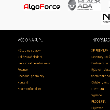
VŠE O NÁKUPU
INFORMAC
Nákup na splátky
XP PREMIUM
Zakázkové hledání
Detektory kovů
Jak vybírat detektor kovů
Příslušenství
Recenze
Rýžování zlat
Obchodní podmínky
Sběratelské po
Kontakt
Oblečení, výstr
Nastavení cookies
Literatura
Výprodej
PRODEJNA
Půjčovna