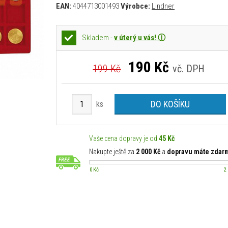
EAN:
4044713001493
Výrobce:
Lindner
Skladem -
v úterý u vás! ⓘ
190
Kč
199 Kč
vč. DPH
DO KOŠÍKU
ks
Vaše cena dopravy je od
45 Kč
Nakupte ještě za
2 000 Kč
a
dopravu máte zdar
0 Kč
2