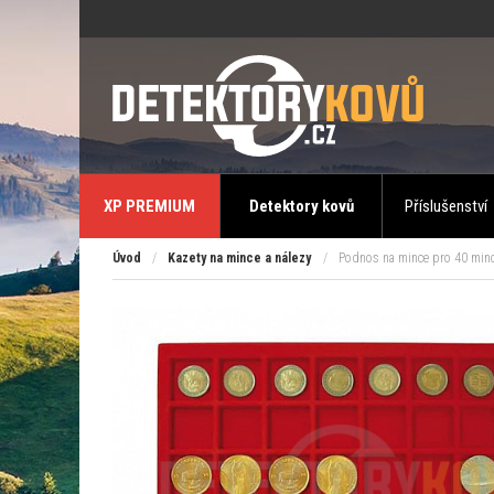
XP PREMIUM
Detektory kovů
Příslušenství
Úvod
/
Kazety na mince a nálezy
/
Podnos na mince pro 40 minc