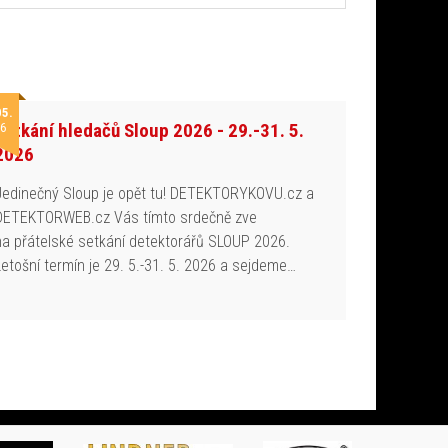
05.
Setkání hledačů Sloup 2026 - 29.-31. 5.
6
2026
Jedinečný Sloup je opět tu! DETEKTORYKOVU.cz a
DETEKTORWEB.cz Vás tímto srdečně zve
na přátelské setkání detektorářů SLOUP 2026.
Letošní termín je 29. 5.-31. 5. 2026 a sejdeme…