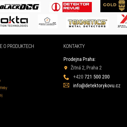
E O PRODUKTECH
KONTAKTY
Prodejna Praha:
Žitná 2, Praha 2
+420
721 500 200
a
info@detektorykovu.cz
třeby
oj