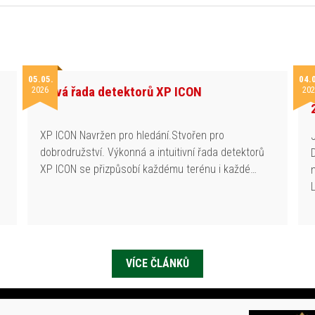
05.05.
04.
Nová řada detektorů XP ICON
2026
202
h
XP ICON Navržen pro hledání.Stvořen pro
dobrodružství. Výkonná a intuitivní řada detektorů
XP ICON se přizpůsobí každému terénu i každé…
VÍCE ČLÁNKŮ