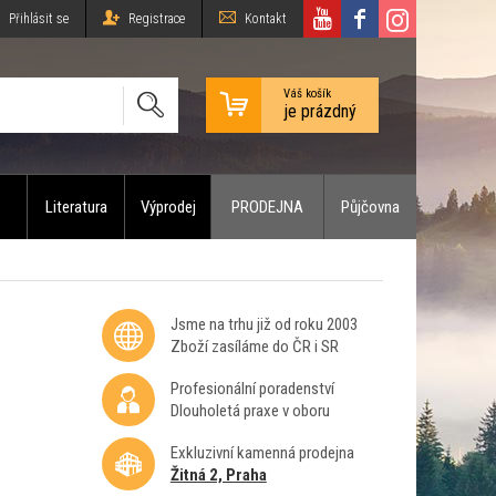
Přihlásit se
Registrace
Kontakt
Váš košík
je prázdný
Literatura
Výprodej
PRODEJNA
Půjčovna
0
Jsme na trhu již od roku 2003
Zboží zasíláme do ČR i SR
Profesionální poradenství
Dlouholetá praxe v oboru
Exkluzivní kamenná prodejna
Žitná 2, Praha