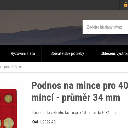
Rýžování zlata
Sběratelské potřeby
Oblečení, výstroj
í - průměr 34 mm
Podnos na mince pro 4
mincí - průměr 34 mm
Podnos do velkého kufru pro 40 mincí do Ø 34mm.
Kód:
L2329-40