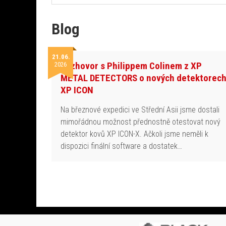
Blog
21.06.
Rozhovor s Philippem Colinem z XP
2026
METAL DETECTORS o nových detektorec
XP ICON
Na březnové expedici ve Střední Asii jsme dostali
mimořádnou možnost přednostně otestovat nový
detektor kovů XP ICON-X. Ačkoli jsme neměli k
dispozici finální software a dostatek…