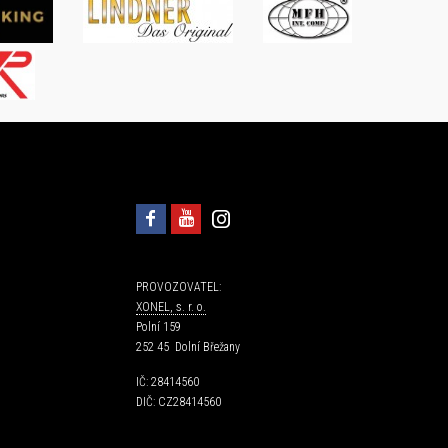
PROVOZOVATEL:
XONEL, s. r. o.
Polní 159
252 45 Dolní Břežany
IČ: 28414560
DIČ: CZ28414560