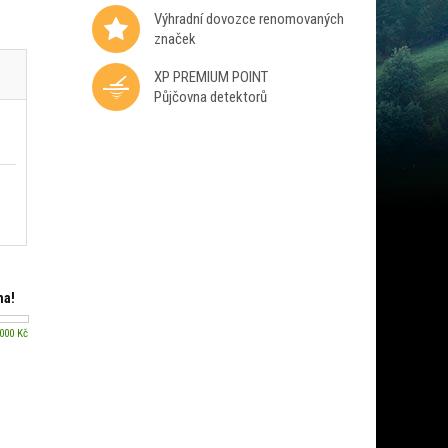
Výhradní dovozce renomovaných
značek
XP PREMIUM POINT
Půjčovna detektorů
ma!
 000 Kč