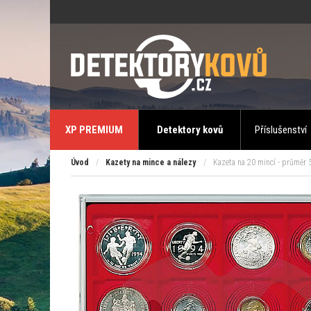
XP PREMIUM
Detektory kovů
Příslušenství
Úvod
/
Kazety na mince a nálezy
/
Kazeta na 20 mincí - průměr