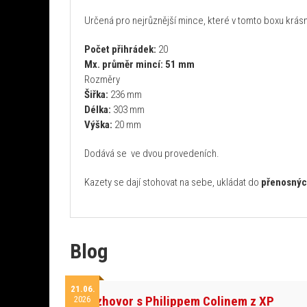
Určená pro nejrůznější mince, které v tomto boxu krás
Počet přihrádek:
20
Mx. průměr mincí: 51 mm
Rozměry
Šiřka:
236 mm
Délka:
303 mm
Výška:
20 mm
Dodává se ve dvou provedeních.
Kazety se dají stohovat na sebe, ukládat do
přenosnýc
Blog
21.06.
Rozhovor s Philippem Colinem z XP
2026