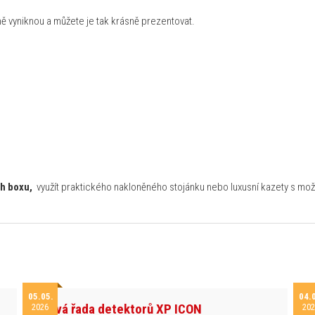
ně vyniknou a můžete je tak krásně prezentovat.
h boxu,
využít praktického nakloněného stojánku nebo luxusní kazety s mož
05.05.
04.
Nová řada detektorů XP ICON
2026
202