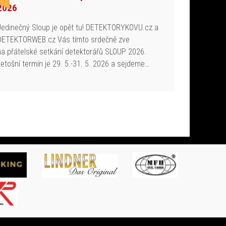
2026
Jedinečný Sloup je opět tu! DETEKTORYKOVU.cz a
DETEKTORWEB.cz Vás tímto srdečně zve
na přátelské setkání detektorářů SLOUP 2026.
Letošní termín je 29. 5.-31. 5. 2026 a sejdeme…