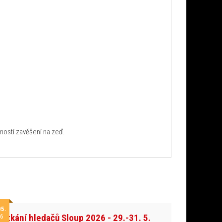
ností zavěšení na zeď.
05.
Setkání hledačů Sloup 2026 - 29.-31. 5.
6