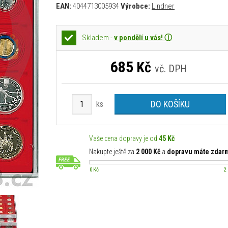
EAN:
4044713005934
Výrobce:
Lindner
Skladem -
v pondělí u vás! ⓘ
685
Kč
vč. DPH
DO KOŠÍKU
ks
Vaše cena dopravy je od
45 Kč
Nakupte ještě za
2 000 Kč
a
dopravu máte zdar
0 Kč
2