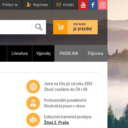
Přihlásit se
Registrace
Kontakt
Váš košík
je prázdný
Literatura
Výprodej
PRODEJNA
Půjčovna
Jsme na trhu již od roku 2003
Zboží zasíláme do ČR i SR
Profesionální poradenství
Dlouholetá praxe v oboru
Exkluzivní kamenná prodejna
Žitná 2, Praha