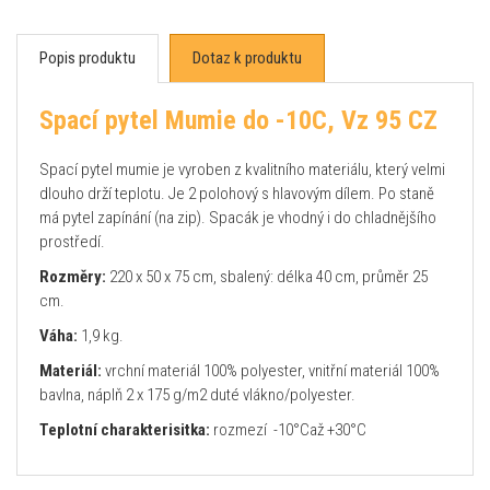
Popis produktu
Dotaz k produktu
Spací pytel Mumie do -10C, Vz 95 CZ
Spací pytel mumie je vyroben z kvalitního materiálu, který velmi
dlouho drží teplotu. Je 2 polohový s hlavovým dílem. Po staně
má pytel zapínání (na zip). Spacák je vhodný i do chladnějšího
prostředí.
Rozměry:
220 x 50 x 75 cm, sbalený: délka 40 cm, průměr 25
cm.
Váha:
1,9 kg.
Materiál:
vrchní materiál 100% polyester, vnitřní materiál 100%
bavlna, náplň 2 x 175 g/m2 duté vlákno/polyester.
Teplotní charakterisitka:
rozmezí -10°Caž +30°C