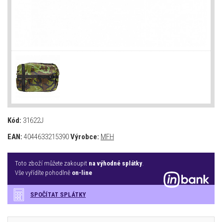
Kód:
31622J
EAN:
4044633215390
Výrobce:
MFH
Toto zboží můžete zakoupit
na výhodné splátky
.
Vše vyřídíte pohodlně
on-line
SPOČÍTAT SPLÁTKY