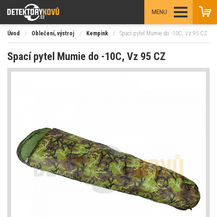
MENU
Úvod
/
Oblečení, výstroj
/
Kempink
/
Spací pytel Mumie do -10C, Vz 95 CZ
Spací pytel Mumie do -10C, Vz 95 CZ