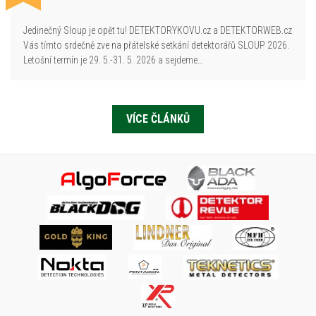
Jedinečný Sloup je opět tu! DETEKTORYKOVU.cz a DETEKTORWEB.cz
Vás tímto srdečně zve na přátelské setkání detektorářů SLOUP 2026.
Letošní termín je 29. 5.-31. 5. 2026 a sejdeme…
VÍCE ČLÁNKŮ