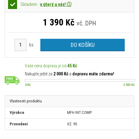
Skladem -
v úterý u vás! ⓘ
1 390
Kč
vč. DPH
DO KOŠÍKU
ks
Vaše cena dopravy je od
45 Kč
Nakupte ještě za
2 000 Kč
a
dopravu máte zdarma!
0 Kč
2 000 Kč
Vlastnosti produktu
Výrobce
MFH INT.COMP.
Provedení
VZ. 95