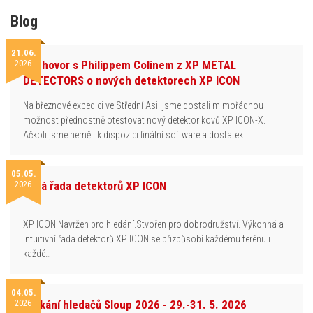
Blog
21.06.
2026
Rozhovor s Philippem Colinem z XP METAL
DETECTORS o nových detektorech XP ICON
Na březnové expedici ve Střední Asii jsme dostali mimořádnou
možnost přednostně otestovat nový detektor kovů XP ICON-X.
Ačkoli jsme neměli k dispozici finální software a dostatek…
05.05.
2026
Nová řada detektorů XP ICON
XP ICON Navržen pro hledání.Stvořen pro dobrodružství. Výkonná a
intuitivní řada detektorů XP ICON se přizpůsobí každému terénu i
každé…
04.05.
2026
Setkání hledačů Sloup 2026 - 29.-31. 5. 2026