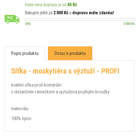
Vaše cena dopravy je od
45 Kč
Nakupte ještě za
2 000 Kč
a
dopravu máte zdarma!
0 Kč
2 000 Kč
Popis produktu
Dotaz k produktu
Síťka - moskytiéra s výztuží - PROFI
kvalitní síťka proti komárům
s distančním rámečkem a vyztužena pružnými kroužky
materiálu:
100% nylon