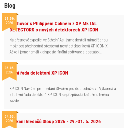
Blog
21.06.
2026
Rozhovor s Philippem Colinem z XP METAL
DETECTORS o nových detektorech XP ICON
Na březnové expedici ve Střední Asii jsme dostali mimořádnou
možnost přednostně otestovat nový detektor kovů XP ICON-X.
Ačkoli jsme neměli k dispozici finální software a dostatek…
05.05.
2026
Nová řada detektorů XP ICON
XP ICON Navržen pro hledání.Stvořen pro dobrodružství. Výkonná a
intuitivní řada detektorů XP ICON se přizpůsobí každému terénu i
každé…
04.05.
2026
Setkání hledačů Sloup 2026 - 29.-31. 5. 2026