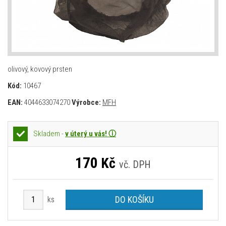
olivový, kovový prsten
Kód:
10467
EAN:
4044633074270
Výrobce:
MFH
Skladem -
v úterý u vás! ⓘ
170
Kč
vč. DPH
DO KOŠÍKU
ks