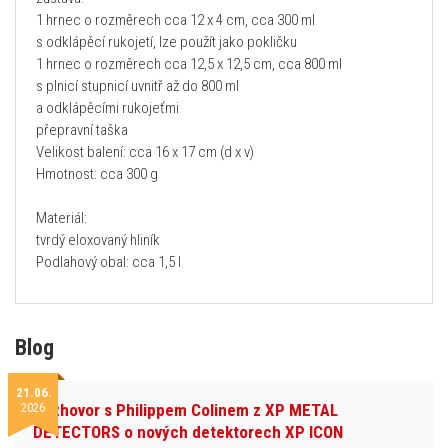
1 hrnec o rozměrech cca 12 x 4 cm, cca 300 ml
s odklápěcí rukojetí, lze použít jako pokličku
1 hrnec o rozměrech cca 12,5 x 12,5 cm, cca 800 ml
s plnicí stupnicí uvnitř až do 800 ml
a odklápěcími rukojeťmi
přepravní taška
Velikost balení: cca 16 x 17 cm (d x v)
Hmotnost: cca 300 g
Materiál:
tvrdý eloxovaný hliník
Podlahový obal: cca 1,5 l
Blog
21.06.
2026
Rozhovor s Philippem Colinem z XP METAL
DETECTORS o nových detektorech XP ICON