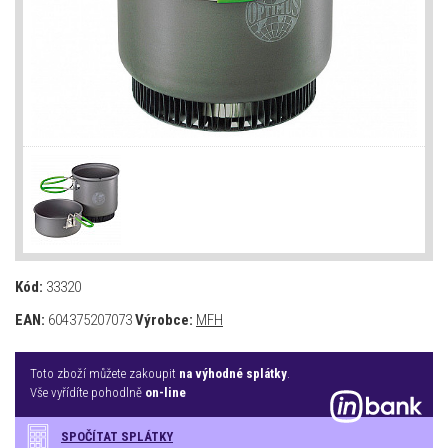
Kód:
33320
EAN:
604375207073
Výrobce:
MFH
Toto zboží můžete zakoupit
na výhodné splátky
.
Vše vyřídíte pohodlně
on-line
SPOČÍTAT SPLÁTKY