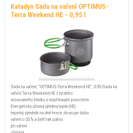
Katadyn Sada na vaření OPTIMUS-
Terra Weekend HE - 0,95 l
Sada na vaření, "OPTIMUS-Terra Weekend HE", 0,95 lSada na
vaření Terra Weekend HE z tvrdého
eloxovaného hliníku s nepřilnavým povrchem
Energeticky účinná výměna tepla (HE)
tepelný výměník na dně hrnce zkracuje dobu
vaření o 20 % a šetří tak palivo
při vaření
zůstává: