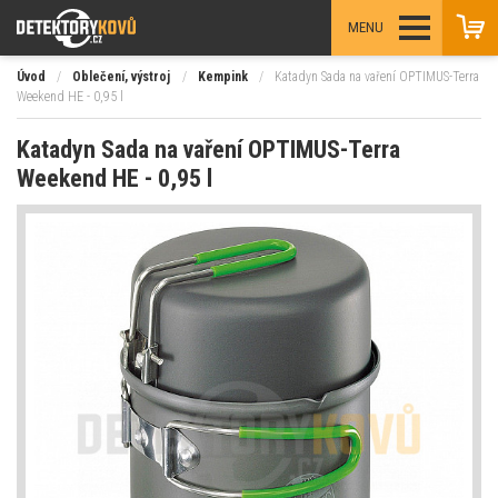
MENU
Úvod
/
Oblečení, výstroj
/
Kempink
/
Katadyn Sada na vaření OPTIMUS-Terra
Weekend HE - 0,95 l
Katadyn Sada na vaření OPTIMUS-Terra
Weekend HE - 0,95 l