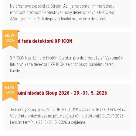
Na březnové expedici ve Střední Asii jsme dostali mimořádnou
možnost přednostně otestovat nový detektor kovů XP ICON-X.
Ačkoli jsme neměli k dispozici finální software a dostatek…
05.05.
2026
Nová řada detektorů XP ICON
XP ICON Navržen pro hledání.Stvořen pro dobrodružství. Výkonná a
intuitivní řada detektorů XP ICON se přizpůsobí každému terénu i
každé…
04.05.
2026
Setkání hledačů Sloup 2026 - 29.-31. 5. 2026
Jedinečný Sloup je opět tu! DETEKTORYKOVU.cz a DETEKTORWEB.cz
Vás tímto srdečně zve na přátelské setkání detektorářů SLOUP 2026.
Letošní termín je 29. 5.-31. 5. 2026 a sejdeme…