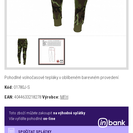
Pohodlné volnočasové tepláky v oblíbeném barevném provedení.
Kód:
01780J-S
EAN:
4044633218278
Výrobce:
MFH
Toto zboží můžete zakoupit
na výhodné splátky
.
Vše vyřídíte pohodlně
on-line
SPOČÍTAT SPLÁTKY