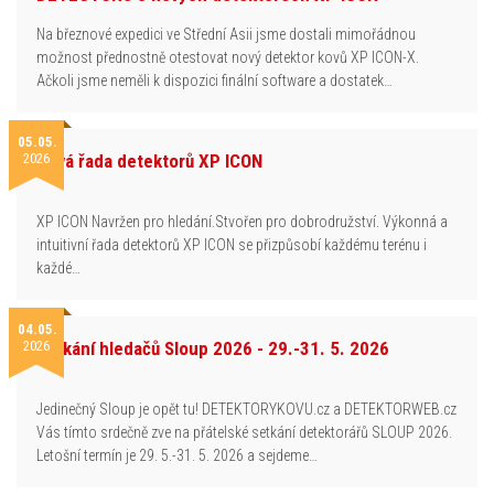
Na březnové expedici ve Střední Asii jsme dostali mimořádnou
možnost přednostně otestovat nový detektor kovů XP ICON-X.
Ačkoli jsme neměli k dispozici finální software a dostatek…
05.05.
2026
Nová řada detektorů XP ICON
XP ICON Navržen pro hledání.Stvořen pro dobrodružství. Výkonná a
intuitivní řada detektorů XP ICON se přizpůsobí každému terénu i
každé…
04.05.
2026
Setkání hledačů Sloup 2026 - 29.-31. 5. 2026
Jedinečný Sloup je opět tu! DETEKTORYKOVU.cz a DETEKTORWEB.cz
Vás tímto srdečně zve na přátelské setkání detektorářů SLOUP 2026.
Letošní termín je 29. 5.-31. 5. 2026 a sejdeme…