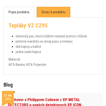
Popis produktu
Dotaz k produktu
Tepláky VZ CZ95
elastický pas, který můžete nastavit pomocí sňůrek
pletené manžety na okraji pasu a nohavic
dvě kapsy u kalhot
jedna zadní kapsa
Materiál:
60 % Bavlna, 40 % Polyester
Blog
21.06.
2026
Rozhovor s Philippem Colinem z XP METAL
DETECTORS o nových detektorech XP ICON