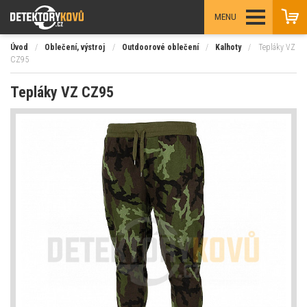
MENU
Úvod
/
Oblečení, výstroj
/
Outdoorové oblečení
/
Kalhoty
/
Tepláky VZ
CZ95
Tepláky VZ CZ95